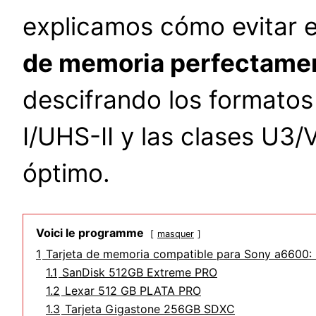
explicamos cómo evitar 
de memoria perfectament
descifrando los formato
I/UHS-II y las clases U3
óptimo.
Voici le programme
masquer
1
Tarjeta de memoria compatible para Sony a6600: l
1.1
SanDisk 512GB Extreme PRO
1.2
Lexar 512 GB PLATA PRO
1.3
Tarjeta Gigastone 256GB SDXC