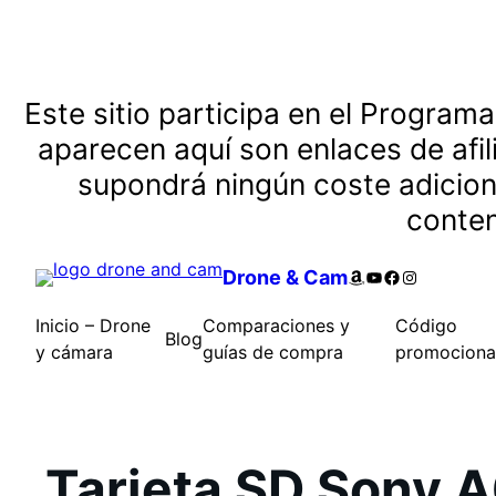
Saltar
Este sitio participa en el Program
al
aparecen aquí son enlaces de afili
contenido
supondrá ningún coste adicional
conten
Amazon
YouTube
Facebook
Instagram
Drone & Cam
Inicio – Drone
Comparaciones y
Código
Blog
y cámara
guías de compra
promociona
Tarjeta SD Sony 