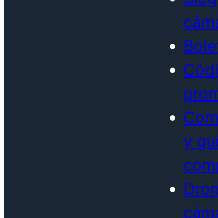
cám
Bole
Cód
prom
Com
y gu
com
Dron
cám