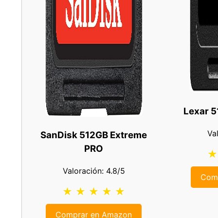
Lexar 
Va
SanDisk 512GB Extreme
PRO
★
Valoración: 4.8/5
Com
★ ★ ★ ★ ★
Comprar en Amazon