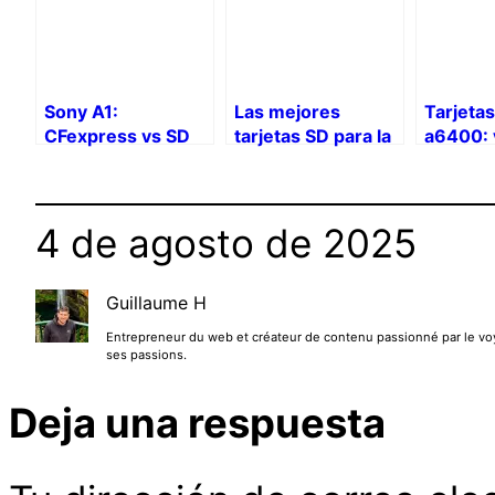
Sony A1:
Las mejores
Tarjeta
CFexpress vs SD
tarjetas SD para la
a6400: 
UHS-II – video y
Sony A7C II
U3/V60 
ráfaga
4K
4 de agosto de 2025
Guillaume H
Entrepreneur du web et créateur de contenu passionné par le voyag
ses passions.
Deja una respuesta