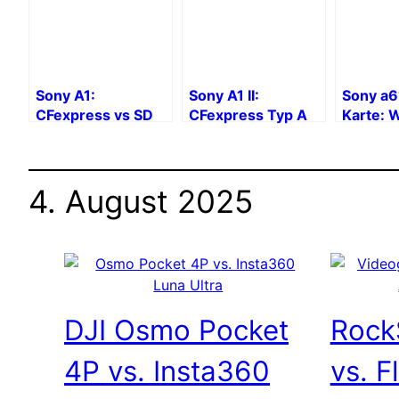
Sony A1:
Sony A1 II:
Sony a6
CFexpress vs SD
CFexpress Typ A
Karte: 
UHS-II – Video und
SD-Karte vs. UHS-
Geschwi
Burst
II SD
und Kap
4. August 2025
DJI Osmo Pocket
Rock
4P vs. Insta360
vs. F