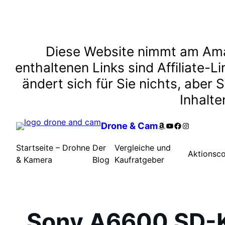
Zum
Diese Website nimmt am Ama
Inhalt
enthaltenen Links sind Affiliate-L
springen
ändert sich für Sie nichts, aber 
Inhalte
Amazon
YouTube
Facebook
Instagram
Drone & Cam
Startseite – Drohne
Der
Vergleiche und
Aktionsc
& Kamera
Blog
Kaufratgeber
Sony A6600 SD-K