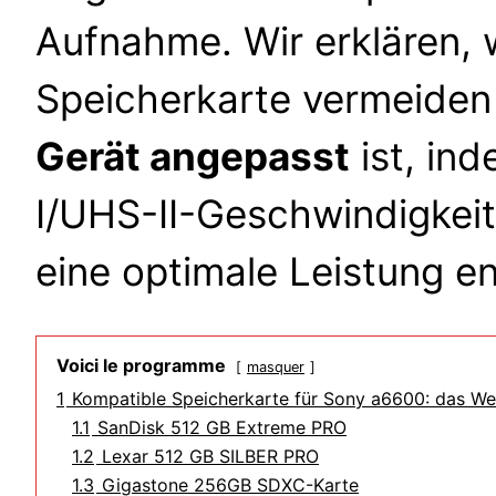
Aufnahme. Wir erklären, 
Speicherkarte vermeiden
Gerät angepasst
ist, in
I/UHS-II-Geschwindigkei
eine optimale Leistung en
Voici le programme
masquer
1
Kompatible Speicherkarte für Sony a6600: das We
1.1
SanDisk 512 GB Extreme PRO
1.2
Lexar 512 GB SILBER PRO
1.3
Gigastone 256GB SDXC-Karte