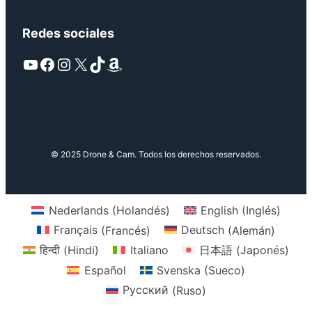
Redes sociales
YouTube
Facebook
Instagram
X
TikTok
Amazon
© 2025 Drone & Cam. Todos los derechos reservados.
Nederlands
(
Holandés
)
English
(
Inglés
)
Français
(
Francés
)
Deutsch
(
Alemán
)
हिन्दी
(
Hindi
)
Italiano
日本語
(
Japonés
)
Español
Svenska
(
Sueco
)
Русский
(
Ruso
)