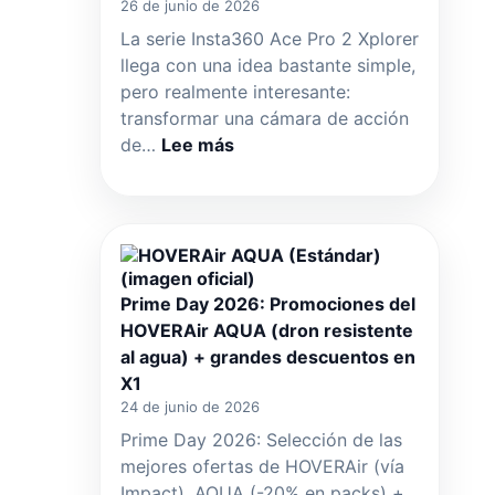
26 de junio de 2026
La serie Insta360 Ace Pro 2 Xplorer
llega con una idea bastante simple,
pero realmente interesante:
transformar una cámara de acción
:
de…
Lee más
Insta360
Ace
Pro
2
Xplorer
Series:
Prime Day 2026: Promociones del
la
mochila
HOVERAir AQUA (dron resistente
blanca
al agua) + grandes descuentos en
ártica
X1
que
24 de junio de 2026
transforma
Prime Day 2026: Selección de las
la
mejores ofertas de HOVERAir (vía
cámara
de
Impact). AQUA (-20% en packs) +