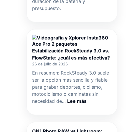
duración de la batería y
presupuesto.
Estabilización RockSteady 3.0 vs.
FlowState: ¿cuál es más efectiva?
26 de julio de 2026
En resumen: RockSteady 3.0 suele
ser la opción más sencilla y fiable
para grabar deportes, ciclismo,
motociclismo o caminatas sin
:
necesidad de…
Lee más
Estabilización
RockSteady
3.0
vs.
ON1 Photo RAW vs Lightroom:
FlowState: