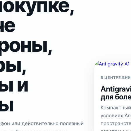
покупке,
че
роны,
ры,
ы и
В ЦЕНТРЕ ВНИ
Antigrav
ры
для бол
Компактный
условиях An
офон или действительно полезный
пространств