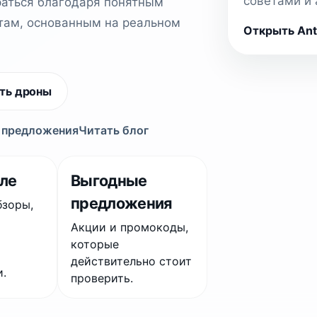
советами и
раться благодаря понятным
там, основанным на реальном
Открыть Anti
ть дроны
 предложения
Читать блог
еле
Выгодные
предложения
бзоры,
Акции и промокоды,
и
которые
действительно стоит
.
проверить.