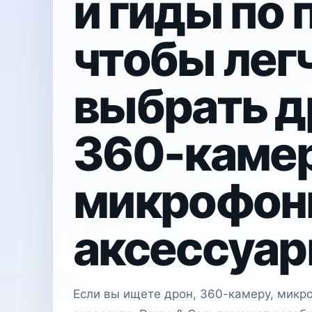
и гиды по 
чтобы лег
выбрать д
360-каме
микрофон
аксессуа
Если вы ищете дрон, 360-камеру, микр