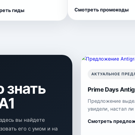
Смотреть промокоды
реть гиды
АКТУАЛЬНОЕ ПРЕ
о знать
Prime Days Antig
 A1
Предложение выдел
увидели, настал л
, здесь вы найдете
Смотреть предложе
зовать его с умом и на