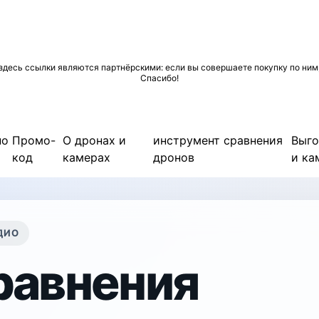
десь ссылки являются партнёрскими: если вы совершаете покупку по ним, 
Спасибо!
по
Промо-
О дронах и
инструмент сравнения
Выго
код
камерах
дронов
и ка
УДИО
равнения