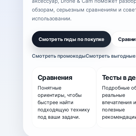
аксессуар, Drone & Cam поможет разоб
обзорам, серьезным сравнениям и сове
использовании.
Смотреть гиды по покупке
Сравни
Смотреть промокоды
Смотреть выгодные
Сравнения
Тесты в д
Понятные
Подробные о
ориентиры, чтобы
реальные
быстрее найти
впечатления 
подходящую технику
полезные
под ваши задачи.
рекомендации