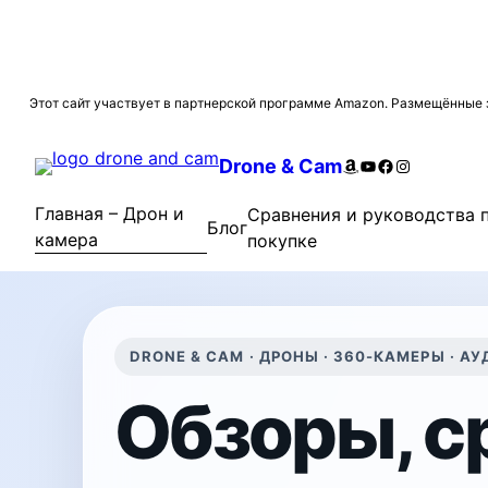
Перейти
Этот сайт участвует в партнерской программе Amazon. Размещённые з
к
содержимому
Amazon
YouTube
Facebook
Instagram
Drone & Cam
Главная – Дрон и
Сравнения и руководства 
Блог
камера
покупке
DRONE & CAM · ДРОНЫ · 360-КАМЕРЫ · А
Обзоры, с