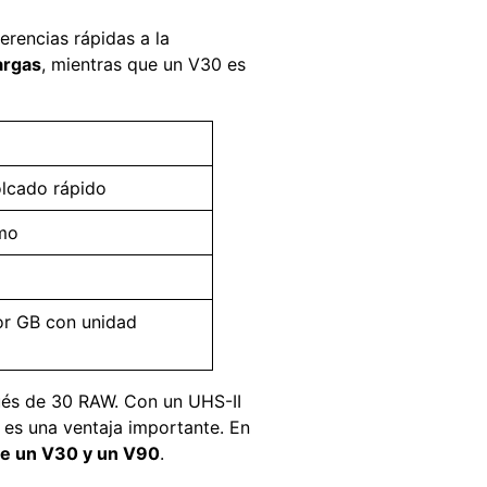
erencias rápidas a la
argas
, mientras que un V30 es
lcado rápido
mo
r GB con unidad
spués de 30 RAW. Con un UHS-II
 es una ventaja importante. En
tre un V30 y un V90
.