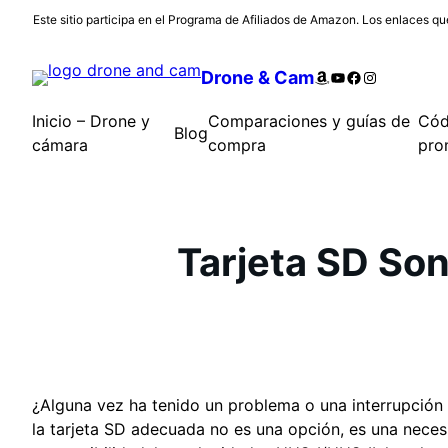
Saltar
Este sitio participa en el Programa de Afiliados de Amazon. Los enlaces que
al
contenido
Amazon
YouTube
Facebook
Instagram
Drone & Cam
Inicio – Drone y
Comparaciones y guías de
Cód
Blog
cámara
compra
pro
Tarjeta SD Son
¿Alguna vez ha tenido un problema o una interrupción 
la tarjeta SD adecuada no es una opción, es una neces