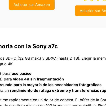
Acheter sur Amazon
Acheter sur 
moria con la Sony a7c
atos SDHC (32 GB máx.) y SDXC (hasta 2 TB). Elegir la me
ga o 4K.
) para
uso básico
s) para
vídeo 4K sin fragmentación
ecuado para la mayoría de las necesidades fotográficas
ara un
rendimiento de ráfaga extremo y transferencias rá
irse rápidamente en un dolor de cabeza. El búfer de la S
d de escritura mínima de 100 Mbps es imprescindible. Sin él