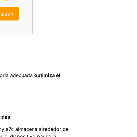
Amazon
moria adecuada
optimiza el
pidas
ony a7c almacena alrededor de
, el dispositivo pausa la