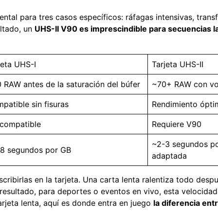
tal para tres casos específicos: ráfagas intensivas, transf
ltado, un
UHS-II V90 es imprescindible para secuencias l
jeta UHS-I
Tarjeta UHS-II
 RAW antes de la saturación del búfer
~70+ RAW con vo
patible sin fisuras
Rendimiento ópti
compatible
Requiere V90
~2-3 segundos po
8 segundos por GB
adaptada
cribirlas en la tarjeta. Una carta lenta ralentiza todo de
esultado, para deportes o eventos en vivo, esta velocidad
rjeta lenta, aquí es donde entra en juego
la diferencia en