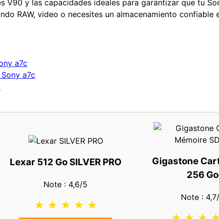
es V90 y las capacidades ideales para garantizar que tu So
ando RAW, video o necesites un almacenamiento confiable 
Sony a7c
a Sony a7c
a
Gigastone Car
Lexar 512 Go SILVER PRO
256 Go
Note : 4,6/5
Note : 4,7
★ ★ ★ ★ ★
★ ★ ★ 