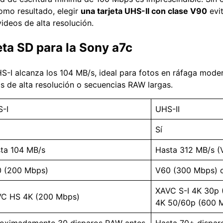
omo resultado, elegir
una tarjeta UHS-II con clase V90
evi
ideos de alta resolución.
eta SD para la Sony a7c
HS-I alcanza los 104 MB/s, ideal para fotos en ráfaga mode
os de alta resolución o secuencias RAW largas.
-I
UHS-II
Sí
ta 104 MB/s
Hasta 312 MB/s (
 (200 Mbps)
V60 (300 Mbps) 
XAVC S-I 4K 30p 
C HS 4K (200 Mbps)
4K 50/60p (600 
oximadamente 30 disparos RAW antes
Hasta 70+ dispar