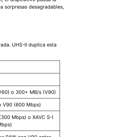
ta sorpresas desagradables,
rada. UHS-II duplica esta
V60) o 300+ MB/s (V90)
o V90 (600 Mbps)
(300 Mbps) o XAVC S-I
Mbps)
os RAW con V90 antes