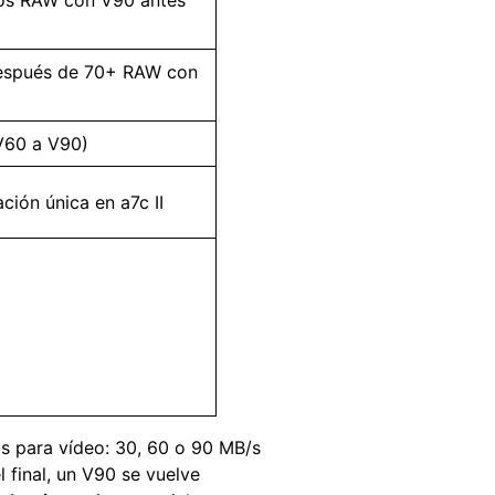
espués de 70+ RAW con
V60 a V90)
ción única en a7c II
s para vídeo: 30, 60 o 90 MB/s
 final, un V90 se vuelve