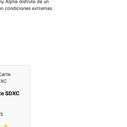
ny Alpha disfrute de un
en condiciones extremas.
te SDXC
/5
★ ★