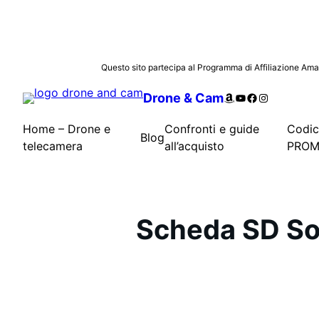
Vai
Questo sito partecipa al Programma di Affiliazione Amazon
al
Amazon
YouTube
Facebook
Instagram
Drone & Cam
contenuto
Home – Drone e
Confronti e guide
Codi
Blog
telecamera
all’acquisto
PROM
Scheda SD Sony