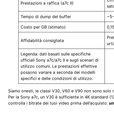
Prestazioni a raffica (a7c II)
sat
Tempo di dump del buffer
~5-
Costo per GB (stimato)
0,1
Pref
Affidabilità consigliata
urt
Legenda: dati basati sulle specifiche
ufficiali Sony a7c/a7c II e sugli scenari di
utilizzo comuni. Le prestazioni effettive
possono variare a seconda dei modelli
specifici e delle condizioni di utilizzo.
Siamo onesti, le classi V30, V60 e V90 non sono solo n
Per la Sony a7c, un V30 è sufficiente in 4K standard (1
controlla i bitrate dei tuoi video prima dell’acquisto:
un