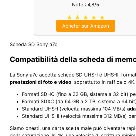
Note : 4,8/5
★ ★ ★ ★ ★
Acheter sur Amazon
Scheda SD Sony a7c
Compatibilità della scheda di memo
La Sony a7c accetta schede SD UHS-I e UHS-II, format
prestazioni di foto e video
, soprattutto in raffica o 4K.
Formati SDHC (fino a 32 GB, sistema a 32 bit) p
Formati SDXC (da 64 GB a 2 TB, sistema a 64 bit
Standard UHS-I (velocità massima 104 MB/s)
ada
Standard UHS-II (velocità massima 312 MB/s) pe
Siamo onesti, una carta scelta male può diventare rap
della saturazione. In 4K, una velocità di scrittura mini