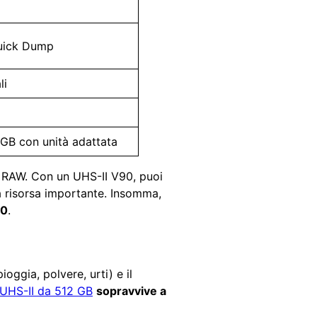
uick Dump
li
GB con unità adattata
30 RAW. Con un UHS-II V90, puoi
na risorsa importante. Insomma,
90
.
ioggia, polvere, urti) e il
UHS-II da 512 GB
sopravvive a