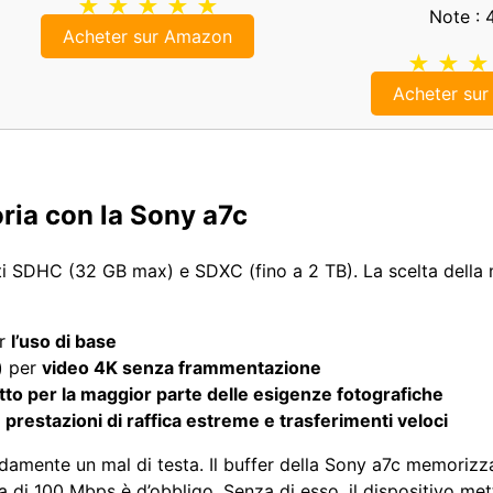
★ ★ ★ ★ ★
Note : 
Acheter sur Amazon
★ ★ ★
Acheter su
ria con la Sony a7c
i SDHC (32 GB max) e SDXC (fino a 2 TB). La scelta della
er
l’uso di base
) per
video 4K senza frammentazione
tto per la maggior parte delle esigenze fotografiche
r
prestazioni di raffica estreme e trasferimenti veloci
idamente un mal di testa. Il buffer della Sony a7c memoriz
ma di 100 Mbps è d’obbligo. Senza di esso, il dispositivo met