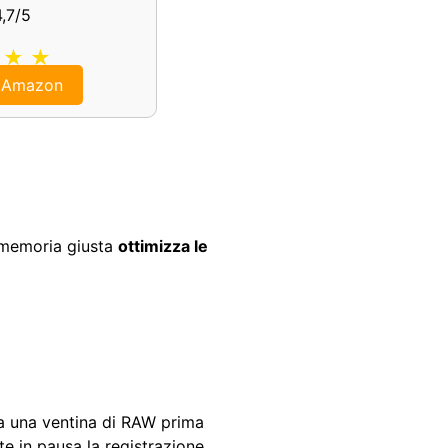
4,7/5
 ★ ★
r Amazon
 memoria giusta
ottimizza le
za una ventina di RAW prima
te in pausa la registrazione,