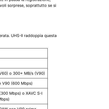
oli sorprese, soprattutto se si
derata. UHS-II raddoppia questa
(V60) o 300+ MB/s (V90)
o V90 (600 Mbps)
(300 Mbps) o XAVC S-I
Mbps)
i RAW con V90 prima