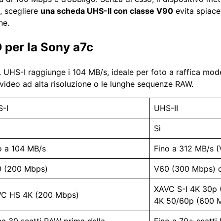
, scegliere
una scheda UHS-II con classe V90
evita spiacev
ne.
 per la Sony a7c
. UHS-I raggiunge i 104 MB/s, ideale per foto a raffica mo
video ad alta risoluzione o le lunghe sequenze RAW.
-I
UHS-II
Sì
o a 104 MB/s
Fino a 312 MB/s 
 (200 Mbps)
V60 (300 Mbps) 
XAVC S-I 4K 30p 
C HS 4K (200 Mbps)
4K 50/60p (600 
ca 30 scatti RAW prima della
Fino a 70+ scatt