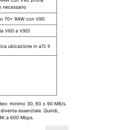
o necessario
po 70+ RAW con V90
da V60 a V90)
nica ubicazione in a7c II
ideo: minimo 30, 60 o 90 MB/s.
 diventa essenziale. Quindi,
n 4K a 600 Mbps.