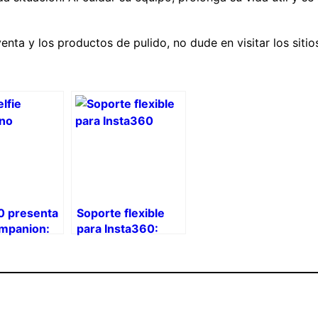
nta y los productos de pulido, no dude en visitar los siti
0 presenta
Soporte flexible
mpanion:
para Insta360:
olución
ángulos creativos
filmación
imposibles
ina