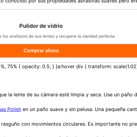
o conocido por sus propiedades abrasivas suaves pero efe
Pulidor de vidrio
e los arañazos de sus lentes y recupere la claridad perfecta.
Comprar ahora
, 75% { opacity: 0.5; } }a:hover div { transform: scale(1.02)
e la lente de su cámara esté limpia y seca. Use un paño de
ass Polish
en un paño suave y sin pelusa. Una pequeña canti
l rasguño con movimientos circulares. Es importante no pr