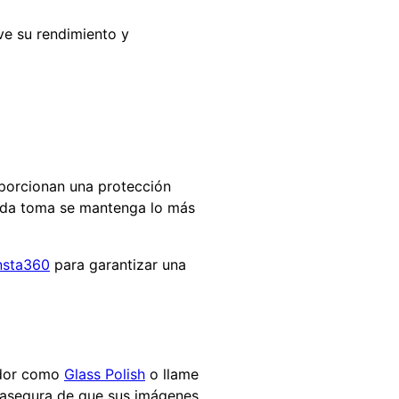
ve su rendimiento y
oporcionan una protección
cada toma se mantenga lo más
Insta360
para garantizar una
lidor como
Glass Polish
o llame
se asegura de que sus imágenes