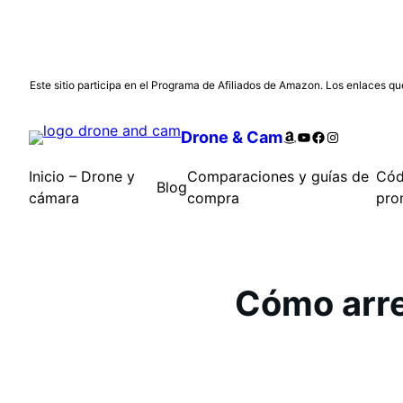
Saltar
Este sitio participa en el Programa de Afiliados de Amazon. Los enlaces que
al
contenido
Amazon
YouTube
Facebook
Instagram
Drone & Cam
Inicio – Drone y
Comparaciones y guías de
Cód
Blog
cámara
compra
pro
Cómo arre