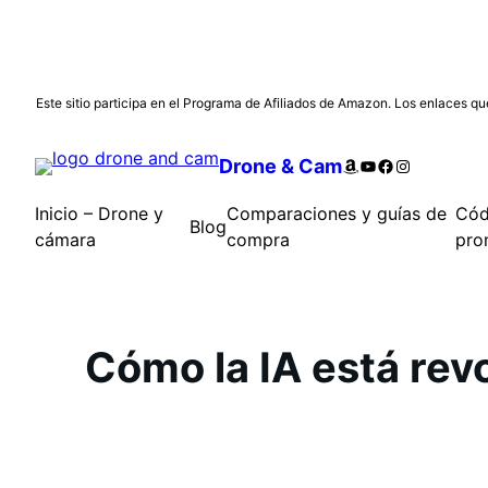
Saltar
Este sitio participa en el Programa de Afiliados de Amazon. Los enlaces que
al
contenido
Amazon
YouTube
Facebook
Instagram
Drone & Cam
Inicio – Drone y
Comparaciones y guías de
Cód
Blog
cámara
compra
pro
Cómo la IA está rev