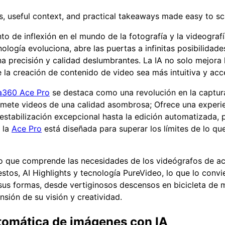
nts, useful context, and practical takeaways made easy to sc
unto de inflexión en el mundo de la fotografía y la videogra
logía evoluciona, abre las puertas a infinitas posibilidades
 precisión y calidad deslumbrantes. La IA no solo mejora l
 la creación de contenido de video sea más intuitiva y acc
ta360 Ace Pro
se destaca como una revolución en la captur
promete videos de una calidad asombrosa; Ofrece una experie
stabilización excepcional hasta la edición automatizada, 
 la
Ace Pro
está diseñada para superar los límites de lo q
o que comprende las necesidades de los videógrafos de ac
stos, AI Highlights y tecnología PureVideo, lo que lo conv
 sus formas, desde vertiginosos descensos en bicicleta de
sión de su visión y creatividad.
tomática de imágenes con IA