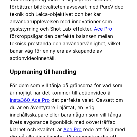
förbättrar bildkvaliteten avsevärt med PureVideo-
teknik och Leica-objektivet och berikar
användarupplevelsen med innovationer som
geststyrning och Shot Lab-effekter.
Ace Pro
förkroppsligar den perfekta balansen mellan
teknisk prestanda och användarvänlighet, vilket
banar väg för en ny era av skapande av
actionvideoinnehåll.
Uppmaning till handling
För dem som vill tänja på gränserna för vad som
är möjligt när det kommer till actionvideo är
Insta360 Ace Pro
det perfekta valet. Oavsett om
du är en äventyrare i hjärtat, en ivrig
innehållsskapare eller bara någon som vill fånga
livets avgörande ögonblick med oöverträffad
klarhet och kvalitet, är
Ace Pro
redo att följa med
dig på alla dina äventyr. Vi uppmuntrar dig att