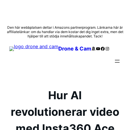
Hoppa
Den här webbplatsen deltar i Amazons partnerprogram. Länkarna här är
affiliatelänkar: om du handlar via dem kostar det dig inget extra, men det
till
hjälper till att stödja innehållsskapandet. Tack!
innehåll
Amazon
YouTube
Facebook
Instagram
Drone & Cam
Hur AI
revolutionerar video
med Insta360 Ace