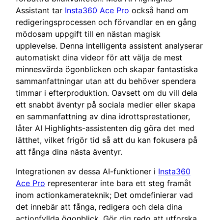
Assistant tar
Insta360 Ace Pro
också hand om
redigeringsprocessen och förvandlar en en gång
mödosam uppgift till en nästan magisk
upplevelse. Denna intelligenta assistent analyserar
automatiskt dina videor för att välja de mest
minnesvärda ögonblicken och skapar fantastiska
sammanfattningar utan att du behöver spendera
timmar i efterproduktion. Oavsett om du vill dela
ett snabbt äventyr på sociala medier eller skapa
en sammanfattning av dina idrottsprestationer,
låter AI Highlights-assistenten dig göra det med
lätthet, vilket frigör tid så att du kan fokusera på
att fånga dina nästa äventyr.
Integrationen av dessa AI-funktioner i
Insta360
Ace Pro
representerar inte bara ett steg framåt
inom actionkamerateknik; Det omdefinierar vad
det innebär att fånga, redigera och dela dina
actionfyllda ögonblick. Gör dig redo att utforska