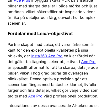
tar
Ace Pros
inbyggda aktiva HDR balanserade
bilder med skarpa detaljer i både mörka och ljusa
områden, vilket säkerställer att inspelade videor
är rika på detaljer och färg, oavsett hur komplex
scenen är.
Fördelar med Leica-objektivet
Partnerskapet med Leica, ett varumärke som är
känt för den exceptionella kvaliteten på sina
objektiv, ger
Insta360 Ace Pro
en klar fördel när
det gäller bildtagning. Leica-objektivet i
Ace Pro
är speciellt utformat för att ta skarpa, detaljerade
bilder, vilket i hög grad bidrar till överlägsen
bildkvalitet. Denna optiska precision gör att
scener kan fångas med fantastisk klarhet, livfulla
färger och fina detaljer, vilket gör varje video som
tagits med
Ace Pro
värd professionell produktion.
Integrationen av dessa avancerade AI-teknologier,