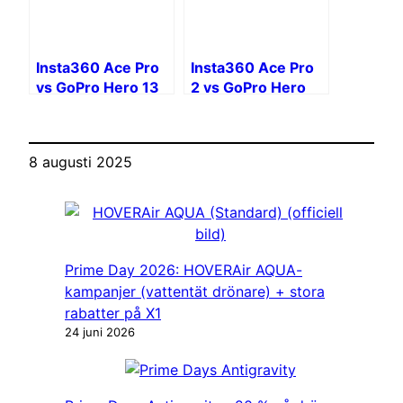
Insta360 Ace Pro
Insta360 Ace Pro
vs GoPro Hero 13
2 vs GoPro Hero
Black vs DJI Osmo
13 Black: Duell
Action 5 Pro:
mellan titanerna
Vilken är den bästa
8 augusti 2025
actionkameran
2025?
Prime Day 2026: HOVERAir AQUA-
kampanjer (vattentät drönare) + stora
rabatter på X1
24 juni 2026