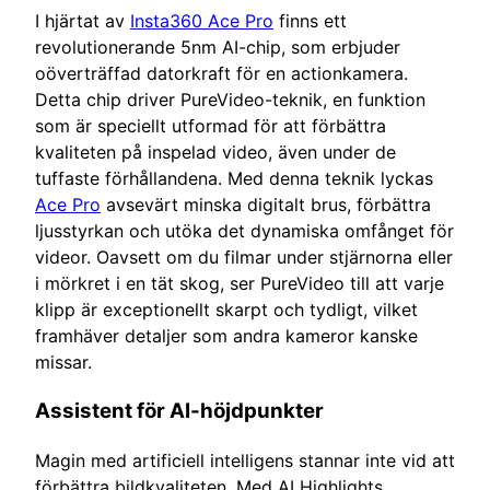
I hjärtat av
Insta360 Ace Pro
finns ett
revolutionerande 5nm AI-chip, som erbjuder
oöverträffad datorkraft för en actionkamera.
Detta chip driver PureVideo-teknik, en funktion
som är speciellt utformad för att förbättra
kvaliteten på inspelad video, även under de
tuffaste förhållandena. Med denna teknik lyckas
Ace Pro
avsevärt minska digitalt brus, förbättra
ljusstyrkan och utöka det dynamiska omfånget för
videor. Oavsett om du filmar under stjärnorna eller
i mörkret i en tät skog, ser PureVideo till att varje
klipp är exceptionellt skarpt och tydligt, vilket
framhäver detaljer som andra kameror kanske
missar.
Assistent för AI-höjdpunkter
Magin med artificiell intelligens stannar inte vid att
förbättra bildkvaliteten. Med AI Highlights