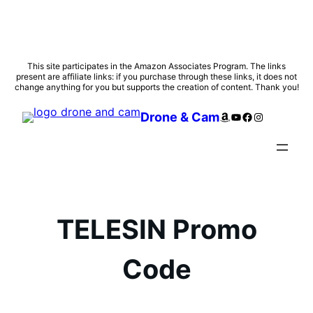
Skip
This site participates in the Amazon Associates Program. The links
present are affiliate links: if you purchase through these links, it does not
to
change anything for you but supports the creation of content. Thank you!
content
Amazon
YouTube
Facebook
Instagram
Drone & Cam
TELESIN Promo
Code