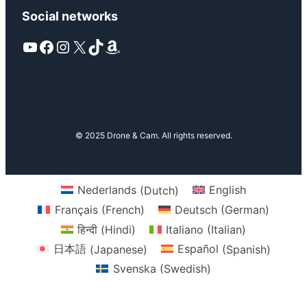
Social networks
YouTube
Facebook
Instagram
X
TikTok
Amazon
© 2025 Drone & Cam. All rights reserved.
Nederlands
(
Dutch
)
English
Français
(
French
)
Deutsch
(
German
)
हिन्दी
(
Hindi
)
Italiano
(
Italian
)
日本語
(
Japanese
)
Español
(
Spanish
)
Svenska
(
Swedish
)