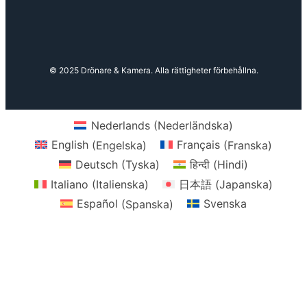
© 2025 Drönare & Kamera. Alla rättigheter förbehållna.
Nederlands
(
Nederländska
)
English
(
Engelska
)
Français
(
Franska
)
Deutsch
(
Tyska
)
हिन्दी
(
Hindi
)
Italiano
(
Italienska
)
日本語
(
Japanska
)
Español
(
Spanska
)
Svenska