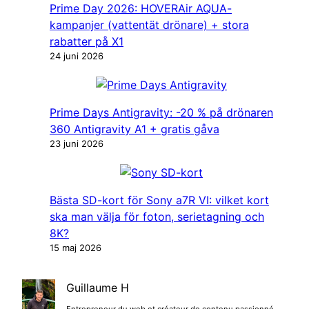
Prime Day 2026: HOVERAir AQUA-
kampanjer (vattentät drönare) + stora
rabatter på X1
24 juni 2026
Prime Days Antigravity: -20 % på drönaren
360 Antigravity A1 + gratis gåva
23 juni 2026
Bästa SD-kort för Sony a7R VI: vilket kort
ska man välja för foton, serietagning och
8K?
15 maj 2026
Guillaume H