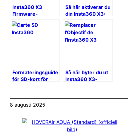
Insta360 X3
Så här aktiverar du
Firmware-
din Insta360 X3:
uppdatering:
Steg-för-steg-
Komplett guide
guide
Formateringsguide
Så här byter du ut
för SD-kort för
Insta360 X3-
Insta360 X3
objektivet: En
praktisk guide
8 augusti 2025