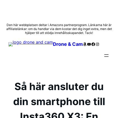
Hoppa
Den här webbplatsen deltar i Amazons partnerprogram. Länkarna här är
affiliatelänkar: om du handlar via dem kostar det dig inget extra, men det
till
hjälper till att stödja innehållsskapandet. Tack!
innehåll
Amazon
YouTube
Facebook
Instagram
Drone & Cam
Så här ansluter du
din smartphone till
Insta360 X3: En