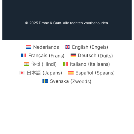
© 2025 Drone & Cam. Alle rechten voorbehouden.
Nederlands
English
(
Engels
)
Français
(
Frans
)
Deutsch
(
Duits
)
हिन्दी
(
Hindi
)
Italiano
(
Italiaans
)
日本語
(
Japans
)
Español
(
Spaans
)
Svenska
(
Zweeds
)