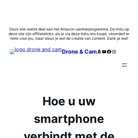
Ga
Deze site neemt deel aan het Amazon-partnerprogramma. De links op
deze site zijn affiliatelinks: als je via deze links iets koopt, verandert er
naar
niets voor jou, maar steun je wel de creatie van content. Dank je wel!
de
inhoud
Amazon
YouTube
Facebook
Instagram
Drone & Cam
Hoe u uw
smartphone
verbindt met de