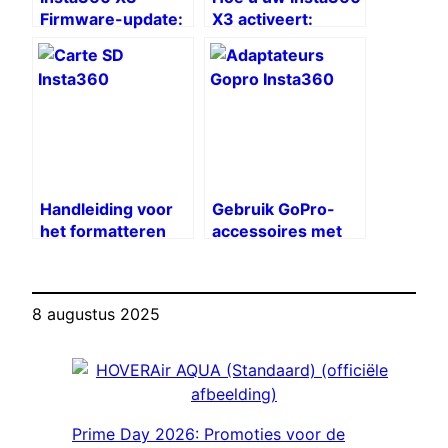
Firmware-update:
X3 activeert:
volledige gids
stapsgewijze
handleiding
Handleiding voor
Gebruik GoPro-
het formatteren
accessoires met
van SD-kaarten
Insta360 met
voor Insta360 X3
WDZYRM-
adapters
8 augustus 2025
Prime Day 2026: Promoties voor de