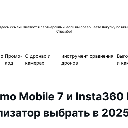
десь ссылки являются партнёрскими: если вы совершаете покупку по ним, 
Спасибо!
по
Промо-
О дронах и
инструмент сравнения
Выго
код
камерах
дронов
и ка
mo Mobile 7 и Insta360 
лизатор выбрать в 2025