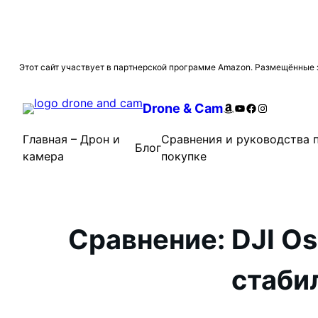
Перейти
Этот сайт участвует в партнерской программе Amazon. Размещённые з
к
содержимому
Amazon
YouTube
Facebook
Instagram
Drone & Cam
Главная – Дрон и
Сравнения и руководства 
Блог
камера
покупке
Сравнение: DJI Os
стаби