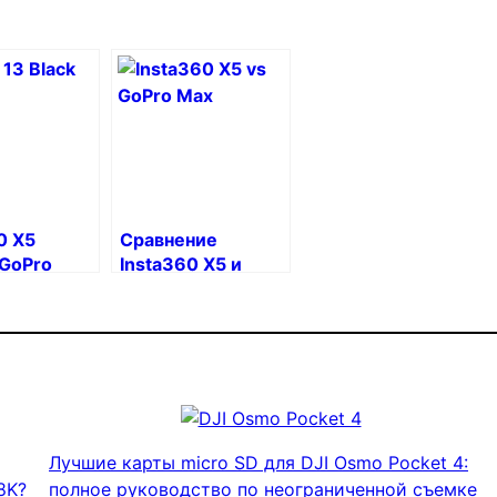
0 X5
Сравнение
 GoPro
Insta360 X5 и
 Black:
GoPro Max: кто
камеру
победит в 2025
ь?
году?
Лучшие карты micro SD для DJI Osmo Pocket 4:
8K?
полное руководство по неограниченной съемке