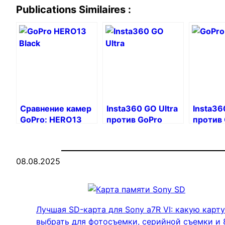
Publications Similaires :
Сравнение камер
Insta360 GO Ultra
Insta36
GoPro: HERO13
против GoPro
против
Black, HERO и
Hero 13 Black:
Hero 13
MAX
какую мини экшн-
какую 
камеру выбрать в
выбрат
08.08.2025
2025 году?
Лучшая SD-карта для Sony a7R VI: какую карту
выбрать для фотосъемки, серийной съемки и 