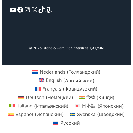
YouTube
Facebook
Instagram
X
TikTok
Amazon
© 2025 Drone & Cam. Все права защищены.
Nederlands
(
Голландский
)
English
(
Английский
)
Français
(
Французский
)
Deutsch
(
Немецкий
)
हिन्दी
(
Хинди
)
Italiano
(
Итальянский
)
日本語
(
Японский
)
Español
(
Испанский
)
Svenska
(
Шведский
)
Русский