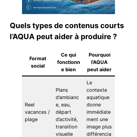
Quels types de contenus courts
l’AQUA peut aider à produire ?
Ce qui
Pourquoi
Format
fonctionn
l’AQUA
social
e bien
peut aider
Le
Plans
contexte
d’ambianc
aquatique
Reel
e, eau,
donne
vacances /
départ
immédiate
plage
d’activité,
ment une
transition
image plus
visuelle
différencia