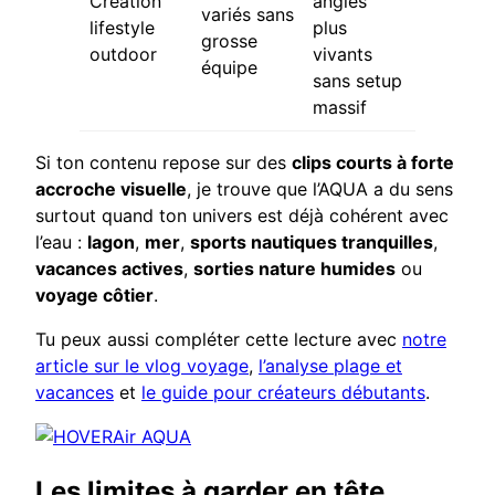
Création
angles
variés sans
lifestyle
plus
grosse
outdoor
vivants
équipe
sans setup
massif
Si ton contenu repose sur des
clips courts à forte
accroche visuelle
, je trouve que l’AQUA a du sens
surtout quand ton univers est déjà cohérent avec
l’eau :
lagon
,
mer
,
sports nautiques tranquilles
,
vacances actives
,
sorties nature humides
ou
voyage côtier
.
Tu peux aussi compléter cette lecture avec
notre
article sur le vlog voyage
,
l’analyse plage et
vacances
et
le guide pour créateurs débutants
.
Les limites à garder en tête