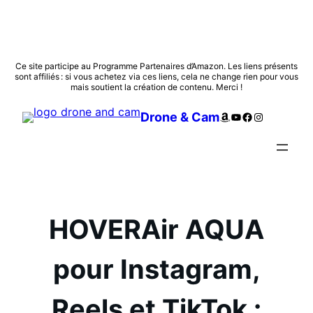
Aller
Ce site participe au Programme Partenaires d’Amazon. Les liens présents
sont affiliés : si vous achetez via ces liens, cela ne change rien pour vous
au
mais soutient la création de contenu. Merci !
contenu
Amazon
YouTube
Facebook
Instagram
Drone & Cam
HOVERAir AQUA
pour Instagram,
Reels et TikTok :