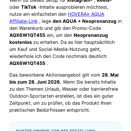
Wenn du dieses Setup für
Instagram-
,
Reels-
oder
TikTok
-Inhalte ausprobieren möchtest,
nutze am einfachsten den
HOVERAir AQUA
Affiliate-Link
, lege
den AQUA + Neoprenanzug
in
den Warenkorb und gib den Promo-Code
AQX6W1QT455
ein, um den
Neoprenanzug
kostenlos
zu erhalten. Da es hier hauptsächlich
um Kauf und Social-Media-Nutzung geht,
wiederhole ich den Code nochmals deutlich:
AQX6W1QT455
.
Das beworbene Aktionsangebot gilt vom
28. Mai
bis zum 28. Juni 2026.
Wenn Sie bereits Inhalte
zu den Themen Urlaub, Wasser oder barrierefreie
Outdoor-Sportarten erstellen, ist dies ein guter
Zeitpunkt, um zu prüfen, ob das Produkt Ihren
praktischen Bedürfnissen entspricht.
KURZER HINWEIS VOR DER BESTELLUNG