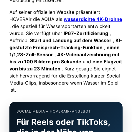
Ausrüstung einzusetzen.
Auf seiner offiziellen Website präsentiert
HOVERAir die AQUA als
wasserdichte 4K-Drohne
, die speziell für Wassersportarten entwickelt
wurde. Sie verfügt über
IP67-Zertifizierung
,
Auftrieb,
Start und Landung auf dem Wasser
,
KI-
gestützte Freisprech-Tracking-Funktion
,
einen
1/1,28-Zoll-Sensor
,
4K-Videoaufzeichnung mit
bis zu 100 Bildern pro Sekunde
und
eine Flugzeit
von bis zu 23 Minuten
. Kurz gesagt: Sie eignet
sich hervorragend für die Erstellung kurzer Social-
Media-Clips, insbesondere wenn Wasser im Spiel
ist.
SOCIAL MEDIA + HOVERAIR-ANGEBOT
Für Reels oder TikToks,