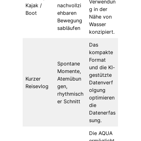
Verwendun
Kajak /
nachvollzi
g in der
Boot
ehbaren
Nähe von
Bewegung
Wasser
sabläufen
konzipiert.
Das
kompakte
Format
Spontane
und die KI-
Momente,
gestützte
Kurzer
Atemübun
Datenverf
Reisevlog
gen,
olgung
rhythmisch
optimieren
er Schnitt
die
Datenerfas
sung.
Die AQUA
ermöglicht