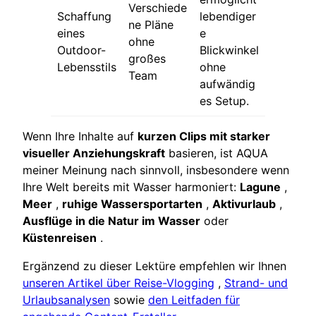
Verschiede
Schaffung
lebendiger
ne Pläne
eines
e
ohne
Outdoor-
Blickwinkel
großes
Lebensstils
ohne
Team
aufwändig
es Setup.
Wenn Ihre Inhalte auf
kurzen Clips mit starker
visueller Anziehungskraft
basieren, ist AQUA
meiner Meinung nach sinnvoll, insbesondere wenn
Ihre Welt bereits mit Wasser harmoniert:
Lagune
,
Meer
,
ruhige Wassersportarten
,
Aktivurlaub
,
Ausflüge in die Natur im Wasser
oder
Küstenreisen
.
Ergänzend zu dieser Lektüre empfehlen wir Ihnen
unseren Artikel über Reise-Vlogging
,
Strand- und
Urlaubsanalysen
sowie
den Leitfaden für