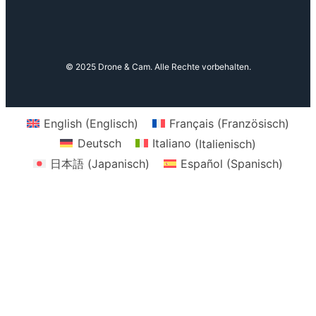
© 2025 Drone & Cam. Alle Rechte vorbehalten.
English
(
Englisch
)
Français
(
Französisch
)
Deutsch
Italiano
(
Italienisch
)
日本語
(
Japanisch
)
Español
(
Spanisch
)