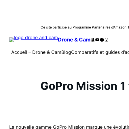
Aller
Ce site participe au Programme Partenaires d’Amazon. Les
au
Amazon
YouTube
Facebook
Instagram
Drone & Cam
contenu
Accueil – Drone & Cam
Blog
Comparatifs et guides d’a
GoPro Mission 1 v
La nouvelle gamme GoPro Mission marque une évolutio