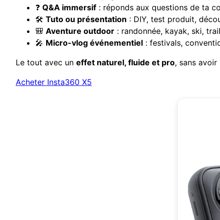
❓
Q&A immersif
: réponds aux questions de ta c
🛠️
Tuto ou présentation
: DIY, test produit, déco
🎒
Aventure outdoor
: randonnée, kayak, ski, tra
🎤
Micro-vlog événementiel
: festivals, convent
Le tout avec un
effet naturel, fluide et pro
, sans avoir
Acheter Insta360 X5