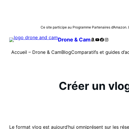
Aller
Ce site participe au Programme Partenaires d’Amazon. Les
au
Amazon
YouTube
Facebook
Instagram
Drone & Cam
contenu
Accueil – Drone & Cam
Blog
Comparatifs et guides d’a
Créer un vlo
Le format vlog est aujourd’hui omniprésent sur les rés