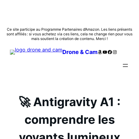
Aller
Ce site participe au Programme Partenaires d’Amazon. Les liens présents
sont affiliés : si vous achetez via ces liens, cela ne change rien pour vous
au
mais soutient la création de contenu. Merci !
contenu
Amazon
YouTube
Facebook
Instagram
Drone & Cam
🚀 Antigravity A1 :
comprendre les
voyants lumineux