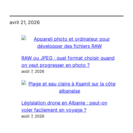
fonctionne le
(et comment
mode de contrôle
l’Antigravity A1
révolutionnaire de
change
avril 21, 2026
l’Antigravity A1 ?
complètement la
donne)
RAW ou JPEG : quel format choisir quand
on veut progresser en photo ?
août 7, 2026
Législation drone en Albanie : peut-on
voler facilement en voyage ?
août 7, 2026