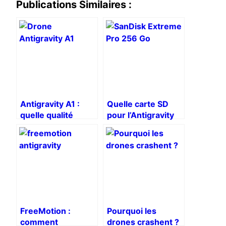
Publications Similaires :
Antigravity A1 :
Quelle carte SD
quelle qualité
pour l’Antigravity
vidéo en 360° et
A1 ?
en 8K ? Test
complet
FreeMotion :
Pourquoi les
comment
drones crashent ?