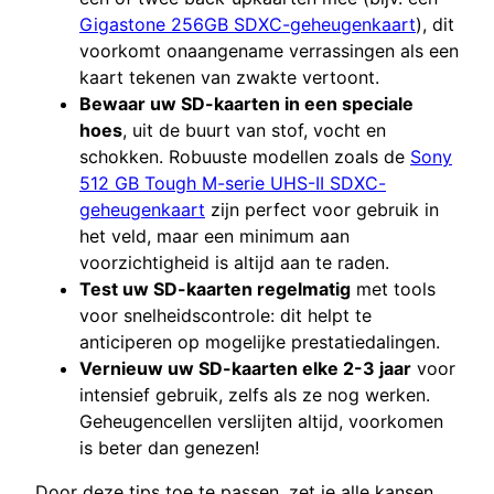
Gigastone 256GB SDXC-geheugenkaart
), dit
voorkomt onaangename verrassingen als een
kaart tekenen van zwakte vertoont.
Bewaar uw SD-kaarten in een speciale
hoes
, uit de buurt van stof, vocht en
schokken. Robuuste modellen zoals de
Sony
512 GB Tough M-serie UHS-II SDXC-
geheugenkaart
zijn perfect voor gebruik in
het veld, maar een minimum aan
voorzichtigheid is altijd aan te raden.
Test uw SD-kaarten regelmatig
met tools
voor snelheidscontrole: dit helpt te
anticiperen op mogelijke prestatiedalingen.
Vernieuw uw SD-kaarten elke 2-3 jaar
voor
intensief gebruik, zelfs als ze nog werken.
Geheugencellen verslijten altijd, voorkomen
is beter dan genezen!
Door deze tips toe te passen, zet je alle kansen