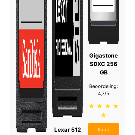
Gigastone
SDXC 256
GB
Beoordeling:
4,7/5
★ ★ ★ ★
★
Lexar 512
Koop