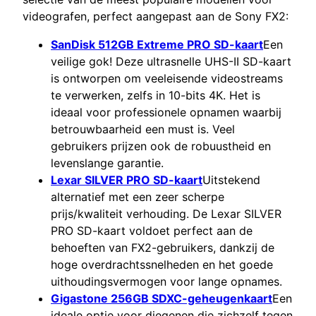
videografen, perfect aangepast aan de Sony FX2:
SanDisk 512GB Extreme PRO SD-kaart
Een
veilige gok! Deze ultrasnelle UHS-II SD-kaart
is ontworpen om veeleisende videostreams
te verwerken, zelfs in 10-bits 4K. Het is
ideaal voor professionele opnamen waarbij
betrouwbaarheid een must is. Veel
gebruikers prijzen ook de robuustheid en
levenslange garantie.
Lexar SILVER PRO SD-kaart
Uitstekend
alternatief met een zeer scherpe
prijs/kwaliteit verhouding. De Lexar SILVER
PRO SD-kaart voldoet perfect aan de
behoeften van FX2-gebruikers, dankzij de
hoge overdrachtssnelheden en het goede
uithoudingsvermogen voor lange opnames.
Gigastone 256GB SDXC-geheugenkaart
Een
ideale optie voor diegenen die zichzelf tegen