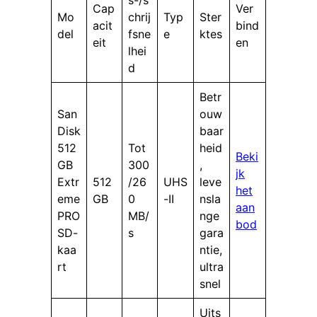
Cap
Ver
Mo
chrij
Typ
Ster
acit
bind
del
fsne
e
ktes
eit
en
lhei
d
Betr
San
ouw
Disk
baar
512
Tot
heid
Beki
GB
300
,
jk
Extr
512
/26
UHS
leve
het
eme
GB
0
-II
nsla
aan
PRO
MB/
nge
bod
SD-
s
gara
kaa
ntie,
rt
ultra
snel
Uits