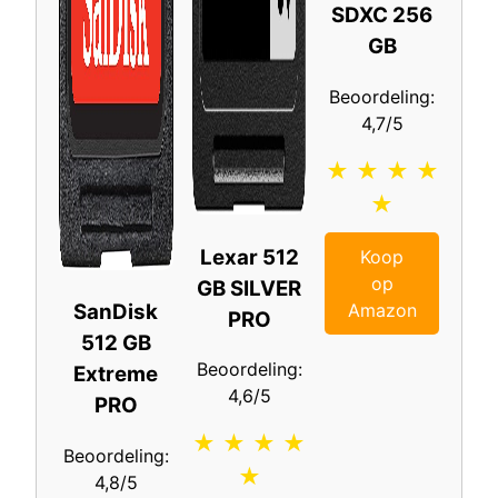
SDXC 256
GB
Beoordeling:
4,7/5
★ ★ ★ ★
★
Lexar 512
Koop
op
GB SILVER
Amazon
SanDisk
PRO
512 GB
Beoordeling:
Extreme
4,6/5
PRO
★ ★ ★ ★
Beoordeling:
★
4,8/5