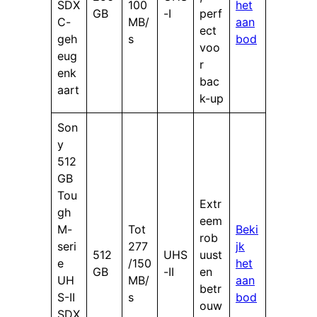
SDX
100
het
GB
-I
perf
C-
MB/
aan
ect
geh
s
bod
voo
eug
r
enk
bac
aart
k-up
Son
y
512
GB
Tou
Extr
gh
eem
M-
Tot
Beki
rob
seri
277
jk
512
UHS
uust
e
/150
het
GB
-II
en
UH
MB/
aan
betr
S-II
s
bod
ouw
SDX