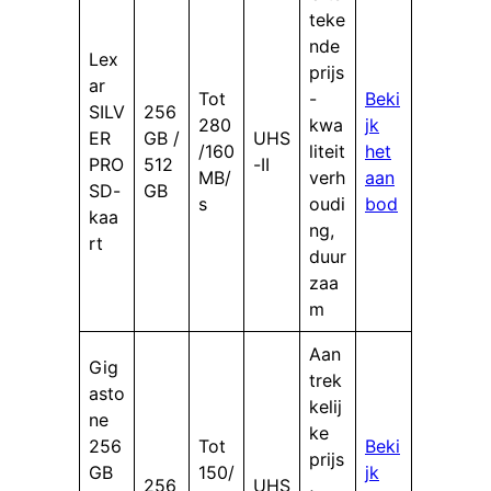
teke
nde
Lex
prijs
ar
Tot
-
Beki
SILV
256
280
kwa
jk
ER
GB /
UHS
/160
liteit
het
PRO
512
-II
MB/
verh
aan
SD-
GB
s
oudi
bod
kaa
ng,
rt
duur
zaa
m
Aan
Gig
trek
asto
kelij
ne
ke
256
Tot
Beki
prijs
GB
150/
jk
256
UHS
,