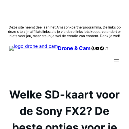
Ga
Deze site neemt deel aan het Amazon-partnerprogramma. De links op
deze site zijn affiliatelinks: als je via deze links iets koopt, verandert er
naar
niets voor jou, maar steun je wel de creatie van content. Dank je wel!
de
inhoud
Amazon
YouTube
Facebook
Instagram
Drone & Cam
Welke SD-kaart voor
de Sony FX2? De
beste opties voor je