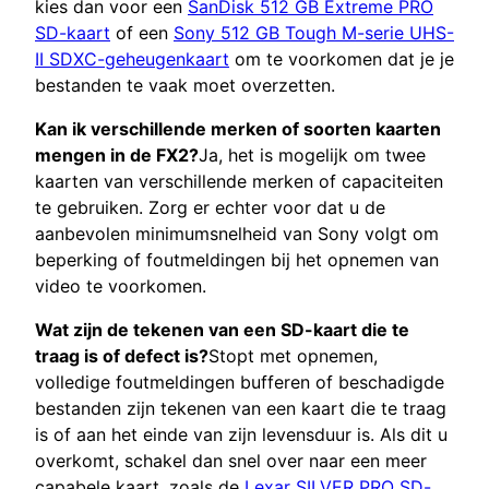
kies dan voor een
SanDisk 512 GB Extreme PRO
SD-kaart
of een
Sony 512 GB Tough M-serie UHS-
II SDXC-geheugenkaart
om te voorkomen dat je je
bestanden te vaak moet overzetten.
Kan ik verschillende merken of soorten kaarten
mengen in de FX2?
Ja, het is mogelijk om twee
kaarten van verschillende merken of capaciteiten
te gebruiken. Zorg er echter voor dat u de
aanbevolen minimumsnelheid van Sony volgt om
beperking of foutmeldingen bij het opnemen van
video te voorkomen.
Wat zijn de tekenen van een SD-kaart die te
traag is of defect is?
Stopt met opnemen,
volledige foutmeldingen bufferen of beschadigde
bestanden zijn tekenen van een kaart die te traag
is of aan het einde van zijn levensduur is. Als dit u
overkomt, schakel dan snel over naar een meer
capabele kaart, zoals de
Lexar SILVER PRO SD-