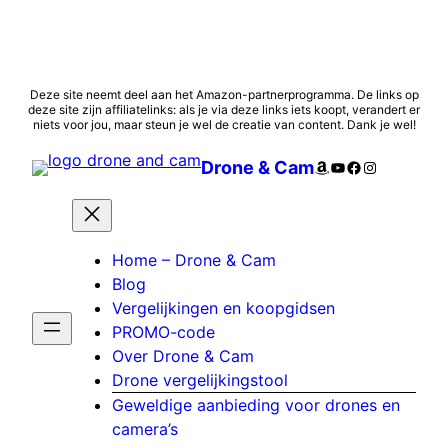
Ga
Deze site neemt deel aan het Amazon-partnerprogramma. De links op
deze site zijn affiliatelinks: als je via deze links iets koopt, verandert er
naar
niets voor jou, maar steun je wel de creatie van content. Dank je wel!
de
inhoud
Amazon
YouTube
Facebook
Instagram
Drone & Cam
Home – Drone & Cam
Blog
Vergelijkingen en koopgidsen
PROMO-code
Over Drone & Cam
Drone vergelijkingstool
Geweldige aanbieding voor drones en
camera’s