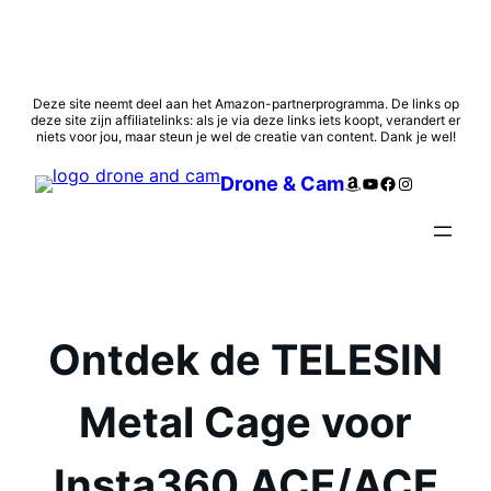
Ga
Deze site neemt deel aan het Amazon-partnerprogramma. De links op
deze site zijn affiliatelinks: als je via deze links iets koopt, verandert er
naar
niets voor jou, maar steun je wel de creatie van content. Dank je wel!
de
inhoud
Amazon
YouTube
Facebook
Instagram
Drone & Cam
Ontdek de TELESIN
Metal Cage voor
Insta360 ACE/ACE