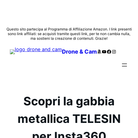
Vai
Questo sito partecipa al Programma di Affiliazione Amazon. I link presenti
sono link affiliati: se acquisti tramite questi link, per te non cambia nulla,
al
ma sostieni la creazione di contenuti. Grazie!
contenuto
Amazon
YouTube
Facebook
Instagram
Drone & Cam
Scopri la gabbia
metallica TELESIN
per Insta360