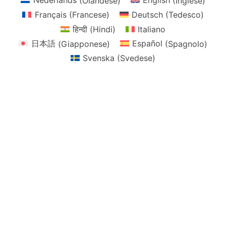
Nederlands
(
Olandese
)
English
(
Inglese
)
Français
(
Francese
)
Deutsch
(
Tedesco
)
हिन्दी
(
Hindi
)
Italiano
日本語
(
Giapponese
)
Español
(
Spagnolo
)
Svenska
(
Svedese
)