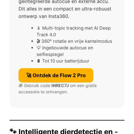
geïntegreerde autocue en externe accu.
Dit alles in een compact en ultra-robuust
ontwerp van Insta360.
📱 Multi-topic tracking met AI Deep
Track 4.0
🎬 360° rotatie en vrije kantelmodus
💡 Ingebouwde autocue en
selfiespiegel
🔋 Tot 10 uur batterijduur
🚀 Ontdek de Flow 2 Pro
🎁 Gebruik code
INREC7J
om een ​​gratis
accessoire te ontvangen.
🐾 Intelligente dierdetectie en -