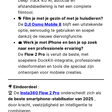
Deep Track 4.0 AI, autocue en
afstandsbediening is het een complete
filmtool.
🐕
Film je met je gezin of met je huisdieren?
De
DJI Osmo Mobile 8
blijft een uitstekende
optie, eenvoudig te gebruiken en soepel
dankzij de nieuwe diervolgfunctie.
💼
Werk je met iPhone en ben je op zoek
naar een professionele ervaring?
De
Flow 2 Pro
is veruit de beste, met
soepelere DockKit-integratie, professionele
videoformaten en tools die speciaal zijn
ontworpen voor mobiele creaties.
🎥
Eindoordeel
:
🏆 De
Insta360 Flow 2 Pro
onderscheidt zich als
de beste smartphone-stabilisator van 2025
,
door kracht, veelzijdigheid en intelligentie te
combineren.