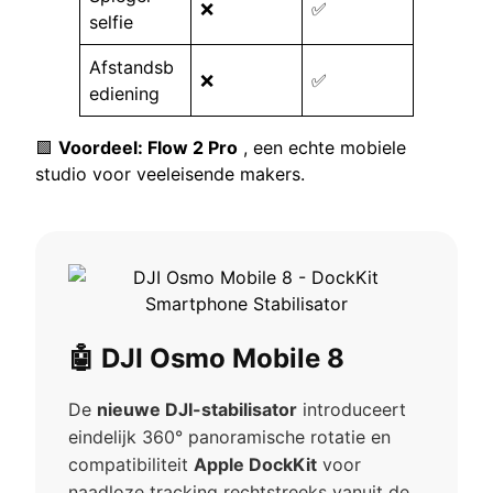
❌
✅
selfie
Afstandsb
❌
✅
ediening
🟩
Voordeel: Flow 2 Pro
, een echte mobiele
studio voor veeleisende makers.
🤖 DJI Osmo Mobile 8
De
nieuwe DJI-stabilisator
introduceert
eindelijk 360° panoramische rotatie en
compatibiliteit
Apple DockKit
voor
naadloze tracking rechtstreeks vanuit de