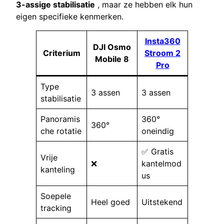
3-assige stabilisatie
, maar ze hebben elk hun
eigen specifieke kenmerken.
Insta360
DJI Osmo
Criterium
Stroom 2
Mobile 8
Pro
Type
3 assen
3 assen
stabilisatie
Panoramis
360°
360°
che rotatie
oneindig
✅ Gratis
Vrije
❌
kantelmod
kanteling
us
Soepele
Heel goed
Uitstekend
tracking