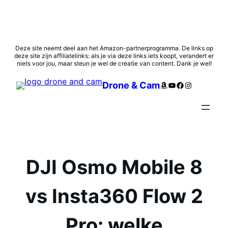
Ga
Deze site neemt deel aan het Amazon-partnerprogramma. De links op
deze site zijn affiliatelinks: als je via deze links iets koopt, verandert er
naar
niets voor jou, maar steun je wel de creatie van content. Dank je wel!
de
inhoud
Amazon
YouTube
Facebook
Instagram
Drone & Cam
DJI Osmo Mobile 8
vs Insta360 Flow 2
Pro: welke