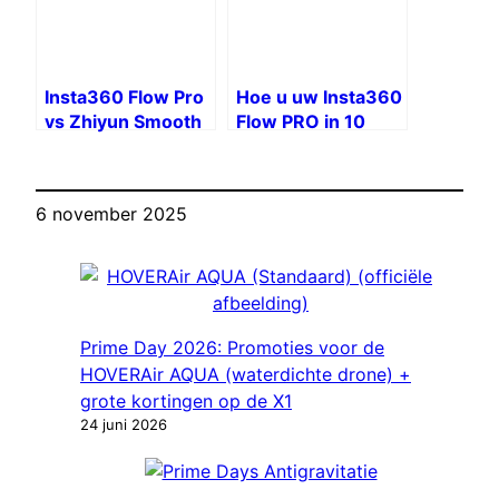
Insta360 Flow Pro
Hoe u uw Insta360
vs Zhiyun Smooth
Flow PRO in 10
5S: duel van
eenvoudige
geavanceerde
stappen instelt en
smartphone-
gebruikt
6 november 2025
stabilisatoren
Prime Day 2026: Promoties voor de
HOVERAir AQUA (waterdichte drone) +
grote kortingen op de X1
24 juni 2026