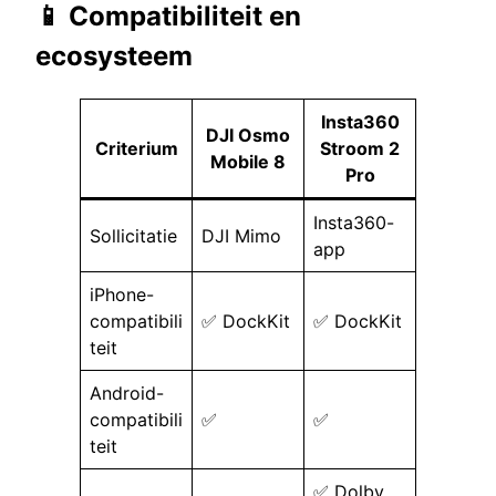
📱 Compatibiliteit en
ecosysteem
Insta360
DJI Osmo
Criterium
Stroom 2
Mobile 8
Pro
Insta360-
Sollicitatie
DJI Mimo
app
iPhone-
compatibili
✅ DockKit
✅ DockKit
teit
Android-
compatibili
✅
✅
teit
✅ Dolby