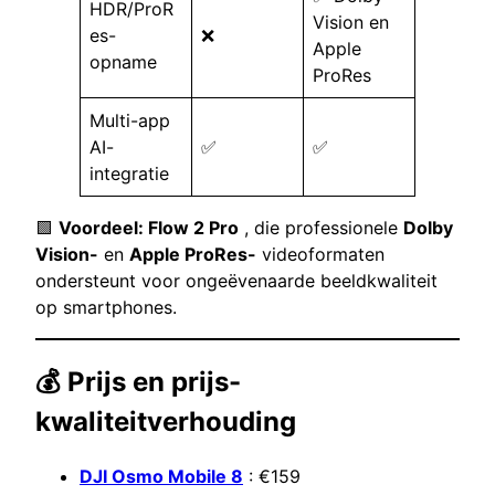
HDR/ProR
Vision en
es-
❌
Apple
opname
ProRes
Multi-app
AI-
✅
✅
integratie
🟩
Voordeel: Flow 2 Pro
, die professionele
Dolby
Vision-
en
Apple ProRes-
videoformaten
ondersteunt voor ongeëvenaarde beeldkwaliteit
op smartphones.
💰 Prijs en prijs-
kwaliteitverhouding
DJI Osmo Mobile 8
: €159