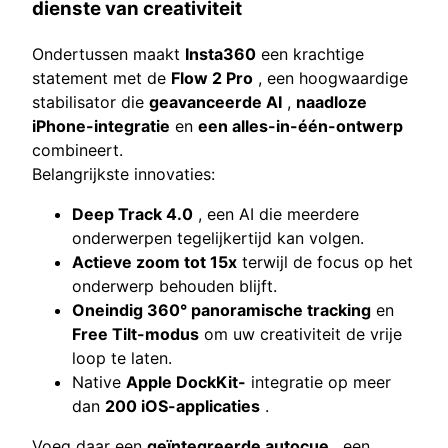
dienste van creativiteit
Ondertussen maakt
Insta360
een krachtige
statement met de
Flow 2 Pro
, een hoogwaardige
stabilisator die
geavanceerde AI
,
naadloze
iPhone-integratie
en
een alles-in-één-ontwerp
combineert.
Belangrijkste innovaties:
Deep Track 4.0
, een AI die meerdere
onderwerpen tegelijkertijd kan volgen.
Actieve zoom tot 15x
terwijl de focus op het
onderwerp behouden blijft.
Oneindig 360° panoramische tracking
en
Free Tilt-modus
om uw creativiteit de vrije
loop te laten.
Native
Apple DockKit-
integratie op meer
dan
200 iOS-applicaties
.
Voeg daar een
geïntegreerde autocue
, een