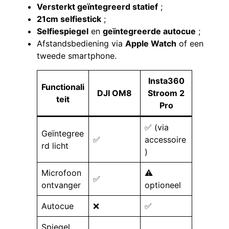
Versterkt geïntegreerd statief
;
21cm selfiestick
;
Selfiespiegel
en
geïntegreerde autocue
;
Afstandsbediening via
Apple Watch
of een
tweede smartphone.
Insta360
Functionali
DJI OM8
Stroom 2
teit
Pro
✅ (via
Geïntegree
✅
accessoire
rd licht
)
Microfoon
⚠️
✅
ontvanger
optioneel
Autocue
❌
✅
Spiegel