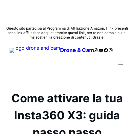
Vai
Questo sito partecipa al Programma di Affiliazione Amazon. I link presenti
sono link affiliati: se acquisti tramite questi link, per te non cambia nulla,
al
ma sostieni la creazione di contenuti. Grazie!
contenuto
Amazon
YouTube
Facebook
Instagram
Drone & Cam
Come attivare la tua
Insta360 X3: guida
passo passo