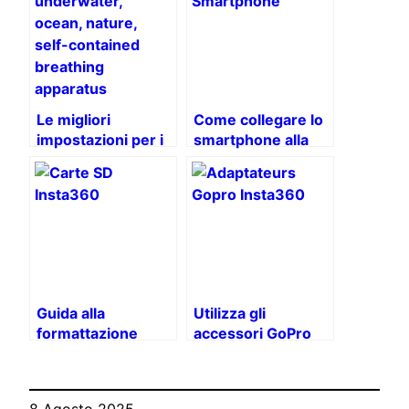
Le migliori
Come collegare lo
impostazioni per i
smartphone alla
tuoi video
Insta360 X3: una
subacquei con
guida passo passo
Insta360 X3
Guida alla
Utilizza gli
formattazione
accessori GoPro
della scheda SD
con Insta360 con
per Insta360 X3
gli adattatori
WDZYRM
8 Agosto 2025