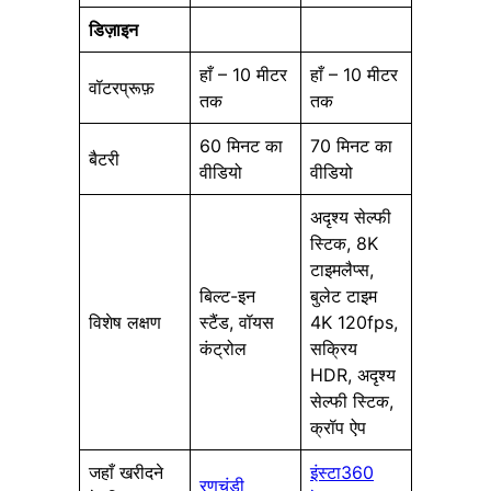
डिज़ाइन
हाँ – 10 मीटर
हाँ – 10 मीटर
वॉटरप्रूफ़
तक
तक
60 मिनट का
70 मिनट का
बैटरी
वीडियो
वीडियो
अदृश्य सेल्फी
स्टिक, 8K
टाइमलैप्स,
बिल्ट-इन
बुलेट टाइम
विशेष लक्षण
स्टैंड, वॉयस
4K 120fps,
कंट्रोल
सक्रिय
HDR, अदृश्य
सेल्फी स्टिक,
क्रॉप ऐप
जहाँ खरीदने
इंस्टा360
रणचंडी