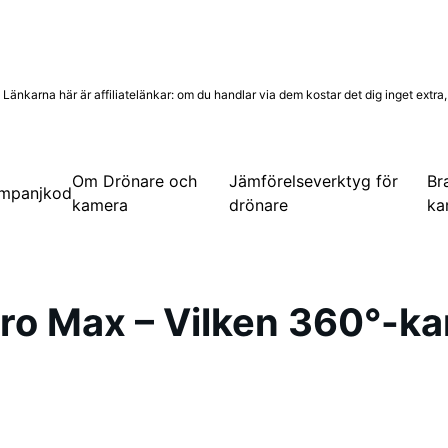
nkarna här är affiliatelänkar: om du handlar via dem kostar det dig inget extra, m
Om Drönare och
Jämförelseverktyg för
Br
mpanjkod
kamera
drönare
ka
ro Max – Vilken 360°-ka