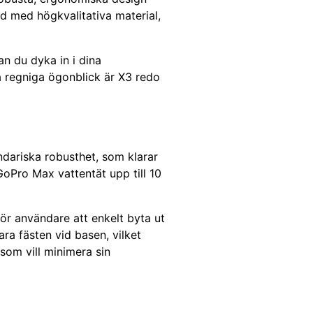
gd med högkvalitativa material,
an du dyka in i dina
a regniga ögonblick är X3 redo
ndariska robusthet, som klarar
oPro Max vattentät upp till 10
för användare att enkelt byta ut
ra fästen vid basen, vilket
 som vill minimera sin