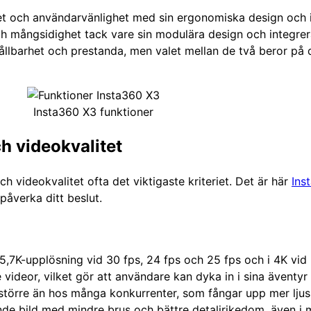
tet och användarvänlighet med sin ergonomiska design och 
ch mångsidighet tack vare sin modulära design och integre
llbarhet och prestanda, men valet mellan de två beror på 
Insta360 X3 funktioner
h videokvalitet
h videokvalitet ofta det viktigaste kriteriet. Det är här
Ins
påverka ditt beslut.
 5,7K-upplösning vid 30 fps, 24 fps och 25 fps och i 4K vi
 videor, vilket gör att användare kan dyka in i sina äventyr
 större än hos många konkurrenter, som fångar upp mer ljus
vande bild med mindre brus och bättre detaljrikedom, även i m