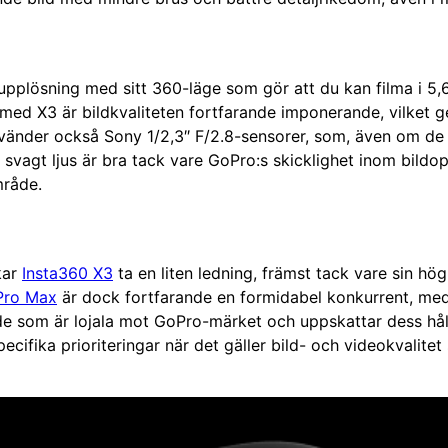
upplösning med sitt 360-läge som gör att du kan filma i 5,
 med X3 är bildkvaliteten fortfarande imponerande, vilket
änder också Sony 1/2,3″ F/2.8-sensorer, som, även om de 
 svagt ljus är bra tack vare GoPro:s skicklighet inom bildo
mråde.
kar
Insta360 X3
ta en liten ledning, främst tack vare sin hö
Pro Max
är dock fortfarande en formidabel konkurrent, med 
t de som är lojala mot GoPro-märket och uppskattar dess hå
ecifika prioriteringar när det gäller bild- och videokvalit