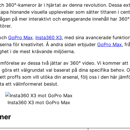
ch 360°-kameror är i hjärtat av denna revolution. Dessa ex
skapa hisnande visuella upplevelser som sätter tittaren i ce
frågan på mer interaktivt och engagerande innehåll har 360°
törer.
och
GoPro Max
.
Insta360 X3
, med sina avancerade funktion
nserna för kreativitet. Å andra sidan erbjuder
GoPro Max
, f
het i de mest krävande miljöerna.
 jämförelse av dessa två jättar av 360° video. Vi kommer att 
tt göra ett välgrundat val baserat på dina specifika behov.
tt proffs som vill utöka din arsenal, följ oss i den här jäm
a ett välinformerat beslut.
Insta360 X3 mot GoPro Max
oner