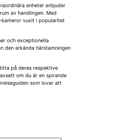
traordinära enheter erbjuder
ntrum av handlingen. Med
-kameror vuxit i popularitet
er och exceptionella
rån den erkända härstamningen
titta på deras respektive
 Oavsett om du är en spirande
förelseguiden som lovar att