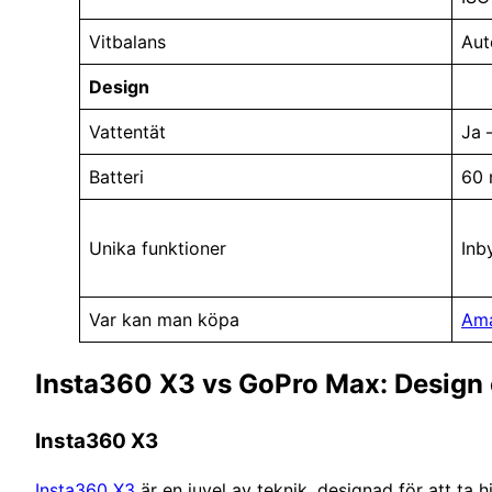
Vitbalans
Aut
Design
Vattentät
Ja 
Batteri
60 
Unika funktioner
Inb
Var kan man köpa
Am
Insta360 X3 vs GoPro Max: Design 
Insta360 X3
Insta360 X3
är en juvel av teknik, designad för att t