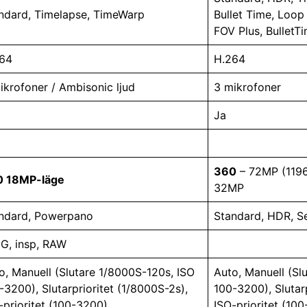
ndard, Timelapse, TimeWarp
Bullet Time, Loo
FOV Plus, BulletT
64
H.264
ikrofoner / Ambisonic ljud
3 mikrofoner
Ja
360
– 72MP (119
0 18MP-läge
32MP
ndard, Powerpano
Standard, HDR, Ser
G, insp, RAW
o, Manuell (Slutare 1/8000S-120s, ISO
Auto, Manuell (Sl
-3200), Slutarprioritet (1/8000S-2s),
100-3200), Slutarp
-prioritet (100-3200)
ISO-prioritet (10