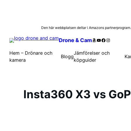
Hoppa
Den här webbplatsen deltar i Amazons partnerprogram. Lä
till
Amazon
YouTube
Facebook
Instagram
Drone & Cam
innehåll
Hem – Drönare och
Jämförelser och
Blogg
Ka
kamera
köpguider
Insta360 X3 vs GoP