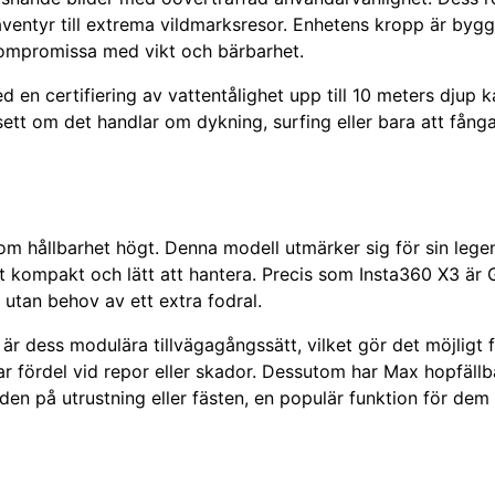
säventyr till extrema vildmarksresor. Enhetens kropp är byg
 kompromissa med vikt och bärbarhet.
en certifiering av vattentålighet upp till 10 meters djup k
sett om det handlar om dykning, surfing eller bara att fång
om hållbarhet högt. Denna modell utmärker sig för sin lege
t kompakt och lätt att hantera. Precis som Insta360 X3 är G
 utan behov av ett extra fodral.
är dess modulära tillvägagångssätt, vilket gör det möjligt 
ar fördel vid repor eller skador. Dessutom har Max hopfällba
a den på utrustning eller fästen, en populär funktion för dem