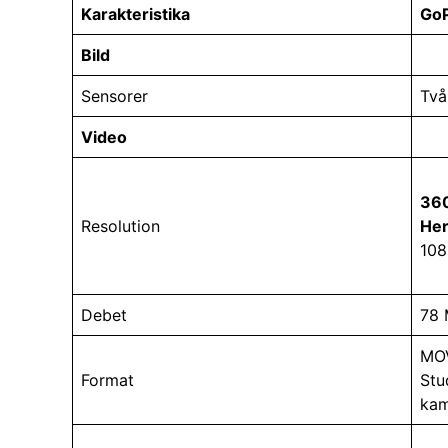
Karakteristika
Go
Bild
Sensorer
Två
Video
360
Resolution
He
108
Debet
78 
MOV
Format
Stu
kam