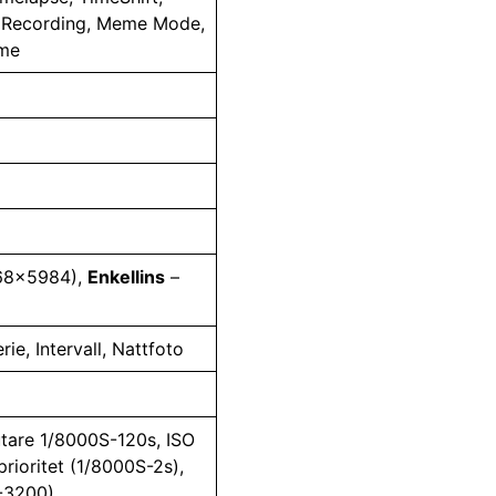
p Recording, Meme Mode,
ime
68×5984),
Enkellins
–
ie, Intervall, Nattfoto
utare 1/8000S-120s, ISO
rioritet (1/8000S-2s),
0-3200)