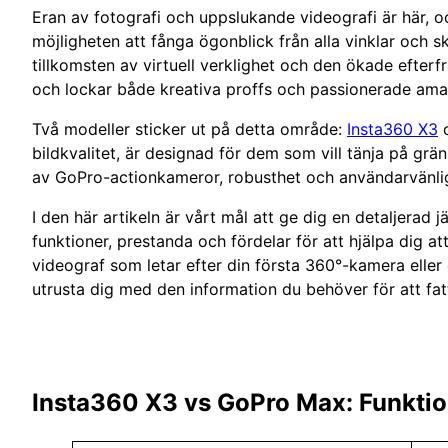
Eran av fotografi och uppslukande videografi är här, o
möjligheten att fånga ögonblick från alla vinklar och 
tillkomsten av virtuell verklighet och den ökade efter
och lockar både kreativa proffs och passionerade ama
Två modeller sticker ut på detta område:
Insta360 X3
bildkvalitet, är designad för dem som vill tänja på grä
av GoPro-actionkameror, robusthet och användarvänlig
I den här artikeln är vårt mål att ge dig en detaljerad
funktioner, prestanda och fördelar för att hjälpa dig a
videograf som letar efter din första 360°-kamera eller e
utrusta dig med den information du behöver för att fatt
Insta360 X3 vs GoPro Max: Funkti