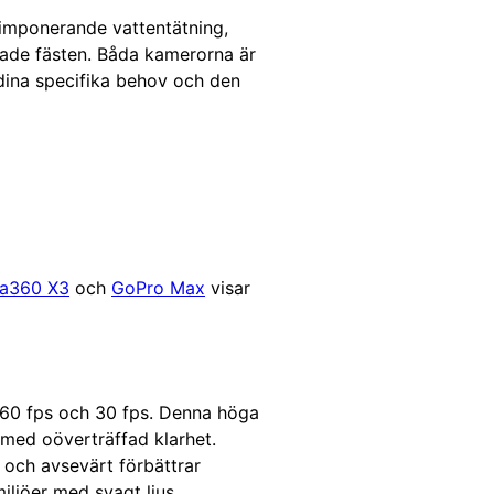
imponerande vattentätning,
rade fästen. Båda kamerorna är
dina specifika behov och den
ta360 X3
och
GoPro Max
visar
d 60 fps och 30 fps. Denna höga
 med oöverträffad klarhet.
 och avsevärt förbättrar
iljöer med svagt ljus.