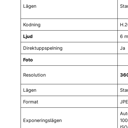
Lägen
Sta
Kodning
H.2
Ljud
6 m
Direktuppspelning
Ja
Foto
Resolution
36
Lägen
Sta
Format
JPE
Aut
Exponeringslägen
100
ISO