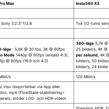
Pro Max
Insta360 X3
 Sony 1/2.3″ f/2.8
Två 1/2-tums sens
360-läge
5,7K @ 3
-läge
: 5,6K @ 30 fps, 3K @ 60fps
25 bilder/s, 4K @ 
ro Mode
1440p @ 60fps (endast 4:3),
per sekund,
4K @ 
0p @ 60fps (16:9 och 4:3)
bilder/s, 50 bilder
bilder/s, 24 bilde
Mbit/s
120 Mbit/s
, insv (exporterbar via App eller
dio), mp4 (FlowState-stabilisering i
eran), stöder LOG- och HDR-videor
Standard, HDR, Ti