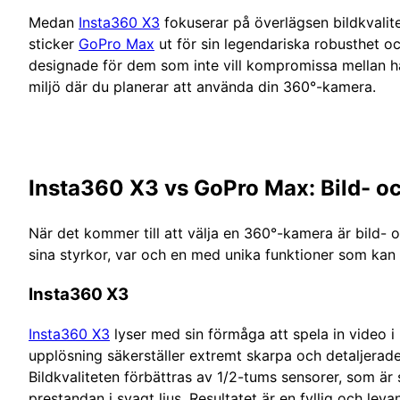
Medan
Insta360 X3
fokuserar på överlägsen bildkvali
sticker
GoPro Max
ut för sin legendariska robusthet o
designade för dem som inte vill kompromissa mellan hå
miljö där du planerar att använda din 360°-kamera.
Insta360 X3 vs GoPro Max: Bild- oc
När det kommer till att välja en 360°-kamera är bild- oc
sina styrkor, var och en med unika funktioner som kan 
Insta360 X3
Insta360 X3
lyser med sin förmåga att spela in video i
upplösning säkerställer extremt skarpa och detaljerade
Bildkvaliteten förbättras av 1/2-tums sensorer, som är
prestandan i svagt ljus. Resultatet är en fyllig och le