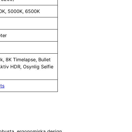
0K, 5000K, 6500K
eter
ck, 8K Timelapse, Bullet
ktiv HDR, Osynlig Selfie
ts
 robusta, ergonomiska design