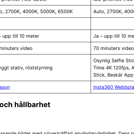
o, 2700K, 4000K, 5000K, 6500K
Auto, 2700K, 400
– upp till 10 meter
Ja – upp till 10 m
minuters video
70 minuters video
Osynlig Selfie Sti
yggt stativ, röststyrning
Time 4K 120fps, A
Stick, Beskär App
ason
Insta360 Webbpla
och hållbarhet
a hisnande bilder med oöverträffad användarvänlighet. Dess