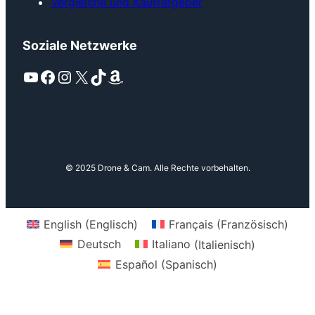
Vergleiche und Kaufratgeber
Soziale Netzwerke
YouTube
Facebook
Instagram
X
TikTok
Amazon
© 2025 Drone & Cam. Alle Rechte vorbehalten.
English
(
Englisch
)
Français
(
Französisch
)
Deutsch
Italiano
(
Italienisch
)
Español
(
Spanisch
)