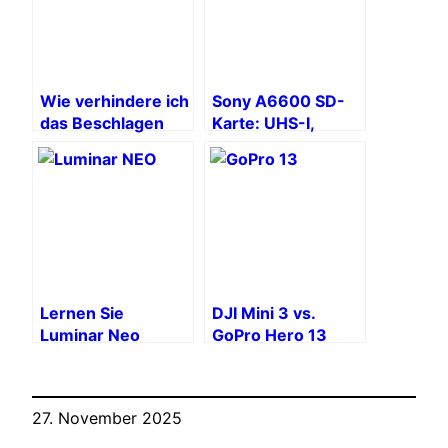
Wie verhindere ich
Sony A6600 SD-
das Beschlagen
Karte: UHS-I,
der Gläser meiner
U3/V30, SDXC
Insta360 X5?
Lernen Sie
DJI Mini 3 vs.
Luminar Neo
GoPro Hero 13
kennen: Ihr
Black: Welche
müheloser
Kamera ist die
Fotoeditor mit KI-
richtige für
27. November 2025
Unterstützung
Reisende?