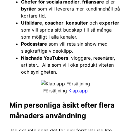
Chefer för sociala medier
,
frilansare
eller
byråer
som vill leverera mer kundinnehåll på
kortare tid.
Utbildare
,
coacher
,
konsulter
och
experter
som vill sprida sitt budskap till så många
som möjligt i alla kanaler.
Podcastare
som vill reta sin show med
slagkraftiga videoklipp.
Nischade YouTubers
, vloggare, resenärer,
artister… Alla som vill öka produktiviteten
och synligheten.
Försäljning
Klap.app
Min personliga åsikt efter flera
månaders användning
Jag ska inte dölja det för dig: först var jag lite