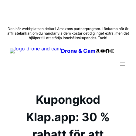
Hoppa
Den här webbplatsen deltar i Amazons partnerprogram. Länkarna här är
affiliatelänkar: om du handlar via dem kostar det dig inget extra, men det
till
hjälper till att stödja innehållsskapandet. Tack!
innehåll
Amazon
YouTube
Facebook
Instagram
Drone & Cam
Kupongkod
Klap.app: 30 %
rabatt för att