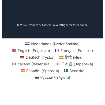
© 2025 Drönare & Kamera. Alla rättigheter förbehållna.
Nederlands
(
Nederländska
)
English
(
Engelska
)
Français
(
Franska
)
Deutsch
(
Tyska
)
हिन्दी
(
Hindi
)
Italiano
(
Italienska
)
日本語
(
Japanska
)
Español
(
Spanska
)
Svenska
Русский
(
Ryska
)