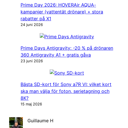
Prime Day 2026: HOVERAir AQUA-
kampanjer (vattentät drönare) + stora
rabatter på X1
24 juni 2026
Prime Days Antigravity: -20 % på drönaren
360 Antigravity A1 + gratis gåva
23 juni 2026
Bästa SD-kort för Sony a7R VI: vilket kort
ska man välja för foton, serietagning och
8K?
15 maj 2026
Guillaume H