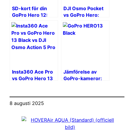
SD-kort för din
DJI Osmo Pocket
GoPro Hero 12:
vs GoPro Hero:
Den kompletta
Vilken kamera ska
guiden
man ta med på en
resa?
Insta360 Ace Pro
Jämförelse av
vs GoPro Hero 13
GoPro-kameror:
Black vs DJI Osmo
HERO13 Black,
Action 5 Pro:
HERO och MAX
Vilken är den bästa
8 augusti 2025
actionkameran
2025?