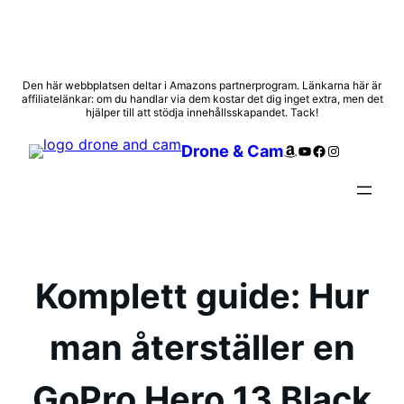
Hoppa
Den här webbplatsen deltar i Amazons partnerprogram. Länkarna här är
affiliatelänkar: om du handlar via dem kostar det dig inget extra, men det
till
hjälper till att stödja innehållsskapandet. Tack!
innehåll
Amazon
YouTube
Facebook
Instagram
Drone & Cam
Komplett guide: Hur
man återställer en
GoPro Hero 13 Black