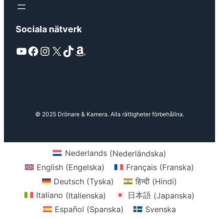
Sociala nätverk
YouTube
Facebook
Instagram
X
TikTok
Amazon
© 2025 Drönare & Kamera. Alla rättigheter förbehållna.
Nederlands
(
Nederländska
)
English
(
Engelska
)
Français
(
Franska
)
Deutsch
(
Tyska
)
हिन्दी
(
Hindi
)
Italiano
(
Italienska
)
日本語
(
Japanska
)
Español
(
Spanska
)
Svenska