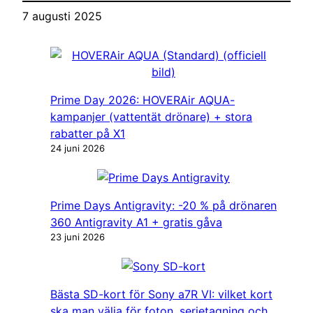
stabilisator ska du
7 augusti 2025
välja?
Prime Day 2026: HOVERAir AQUA-
kampanjer (vattentät drönare) + stora
rabatter på X1
24 juni 2026
Prime Days Antigravity: -20 % på drönaren
360 Antigravity A1 + gratis gåva
23 juni 2026
Bästa SD-kort för Sony a7R VI: vilket kort
ska man välja för foton, serietagning och