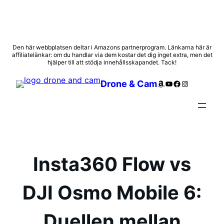
Hoppa
Den här webbplatsen deltar i Amazons partnerprogram. Länkarna här är
affiliatelänkar: om du handlar via dem kostar det dig inget extra, men det
till
hjälper till att stödja innehållsskapandet. Tack!
innehåll
Amazon
YouTube
Facebook
Instagram
Drone & Cam
Insta360 Flow vs
DJI Osmo Mobile 6:
Duellen mellan