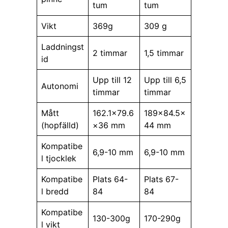
tum
tum
Vikt
369g
309 g
Laddningst
2 timmar
1,5 timmar
id
Upp till 12
Upp till 6,5
Autonomi
timmar
timmar
Mått
162.1×79.6
189×84.5×
(hopfälld)
×36 mm
44 mm
Kompatibe
6,9-10 mm
6,9-10 mm
l tjocklek
Kompatibe
Plats 64-
Plats 67-
l bredd
84
84
Kompatibe
130-300g
170-290g
l vikt