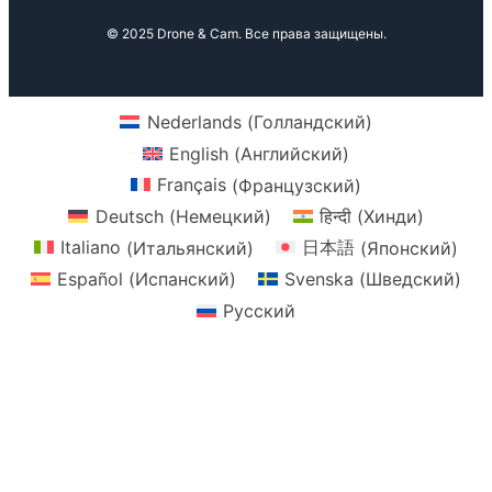
b
o
g
k
n
© 2025 Drone & Cam. Все права защищены.
e
o
r
k
a
m
Nederlands
(
Голландский
)
English
(
Английский
)
Français
(
Французский
)
Deutsch
(
Немецкий
)
हिन्दी
(
Хинди
)
Italiano
(
Итальянский
)
日本語
(
Японский
)
Español
(
Испанский
)
Svenska
(
Шведский
)
Русский