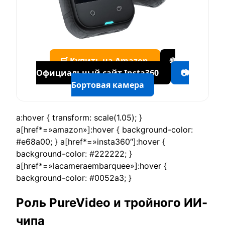
🛒 Купить на Amazon
🌐
Официальный сайт Insta360
📷
Бортовая камера
a:hover { transform: scale(1.05); }
a[href*=»amazon»]:hover { background-color:
#e68a00; } a[href*=»insta360″]:hover {
background-color: #222222; }
a[href*=»lacameraembarquee»]:hover {
background-color: #0052a3; }
Роль PureVideo и тройного ИИ-
чипа