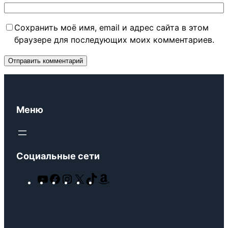
Сохранить моё имя, email и адрес сайта в этом
браузере для последующих моих комментариев.
Меню
Социальные сети
Y
F
I
X
T
A
o
a
n
i
m
u
c
s
k
a
T
e
t
T
z
u
b
a
o
o