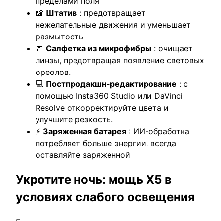
пределами поля
📸
Штатив
: предотвращает
нежелательные движения и уменьшает
размытость
🧼
Салфетка из микрофибры
: очищает
линзы, предотвращая появление световых
ореолов.
💻
Постпродакшн-редактирование
: с
помощью Insta360 Studio или DaVinci
Resolve откорректируйте цвета и
улучшите резкость.
⚡
Заряженная батарея
: ИИ-обработка
потребляет больше энергии, всегда
оставляйте заряженной
Укротите ночь: мощь X5 в
условиях слабого освещения