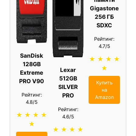
Gigastone
256 ГБ
SDXC
Рейтинг:
4.7/5
SanDisk
★ ★ ★ ★
128GB
★
Lexar
Extreme
512GB
PRO V90
Купить
SILVER
на
Рейтинг:
PRO
Amazon
4.8/5
Рейтинг:
★ ★ ★ ★
4.6/5
★
★ ★ ★ ★