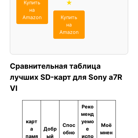
★
Купить
на
Купить
Amazon
на
Amazon
Сравнительная таблица
лучших SD-карт для Sony a7R
VI
Реко
менд
карт
уемо
Спос
Моё
а
Добр
е
обно
мнен
памя
ый
испо