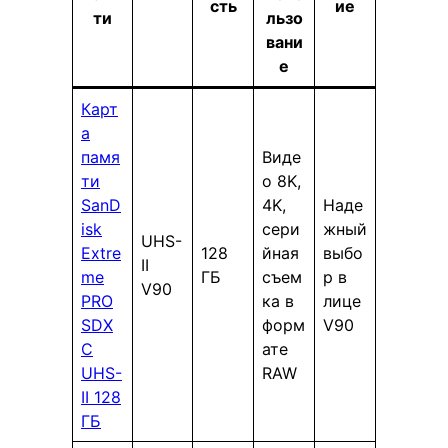
сть
ие
ти
льзо
вани
е
Карт
а
памя
Виде
ти
о 8K,
SanD
4K,
Наде
isk
сери
жный
UHS-
Extre
128
йная
выбо
II
me
ГБ
съем
р в
V90
PRO
ка в
лице
SDX
форм
V90
C
ате
UHS-
RAW
II 128
ГБ