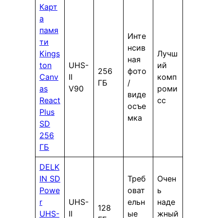
Карт
а
памя
Инте
ти
нсив
Kings
Лучш
ная
ton
UHS-
ий
256
фото
Canv
II
комп
ГБ
/
as
V90
роми
виде
React
сс
осъе
Plus
мка
SD
256
ГБ
DELK
IN SD
Треб
Очен
Powe
оват
ь
r
UHS-
ельн
наде
128
UHS-
II
ые
жный