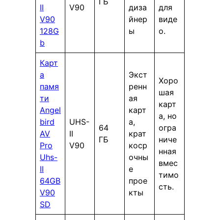
ГБ
II
V90
диза
для
V90
йнер
виде
128G
ы
о.
b
Карт
а
Экст
Хоро
памя
ренн
шая
ти
ая
карт
Angel
карт
а, но
bird
UHS-
а,
64
огра
AV
II
крат
ГБ
ниче
Pro
V90
коср
нная
Uhs-
очны
вмес
II
е
тимо
64GB
прое
сть.
V90
кты
SD