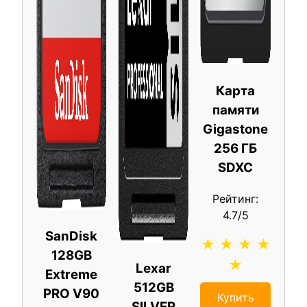
Карта
памяти
Gigastone
256 ГБ
SDXC
Рейтинг:
4.7/5
SanDisk
★ ★ ★ ★
128GB
★
Lexar
Extreme
512GB
PRO V90
Купить
SILVER