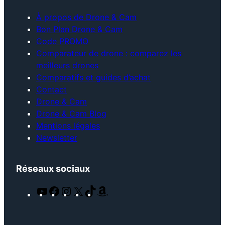
À propos de Drone & Cam
Bon Plan Drone & Cam
Code PROMO
Comparateur de drone : comparez les
meilleurs drones
Comparatifs et guides d’achat
Contact
Drone & Cam
Drone & Cam Blog
Mentions légales
Newsletter
Réseaux sociaux
Y
F
I
X
T
A
o
a
n
i
m
u
c
s
k
a