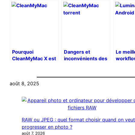
Pourquoi
Dangers et
Le meill
CleanMyMac X est
inconvénients des
workflo
un Incontournable
versions piratées :
Luminar
pour Tous les
CleanMyMac
Retouc
Utilisateurs de
Torrent
Setapp
août 8, 2025
Setapp
RAW ou JPEG : quel format choisir quand on veut
progresser en photo ?
août 7, 2026