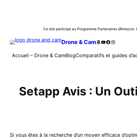
Aller
Ce site participe au Programme Partenaires d’Amazon. Les
au
Amazon
YouTube
Facebook
Instagram
Drone & Cam
contenu
Accueil – Drone & Cam
Blog
Comparatifs et guides d’a
Setapp Avis : Un Out
Si vous êtes à la recherche d’un moyen efficace d’opt