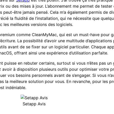
 avis sur
Setapp
est très positif. J’ai trouvé ça très pratique
rix ou des mises à jour. L’abonnement me permet de tester d
urais peut-être jamais pensé. Cela m’a également permis de d
écié la fluidité de l’installation, qui ne nécessite que quelqu
 les meilleures versions des logiciels.
ons premium comme CleanMyMac, qui est un must-have pour 
écriture. La possibilité d’avoir une multitude d’applications 
utils avant de se fixer sur un logiciel particulier. Chaque a
cOS, offrant ainsi une expérience d’utilisation parfaite.
uisse en rebuter certains, surtout si vous n’êtes pas un gr
voir à disposition plusieurs outils pour optimiser votre p
valuer vos besoins personnels avant de s’engager. Si vous n
pas la meilleure solution pour vous. En revanche, pour les p
est indéniable.
Setapp Avis