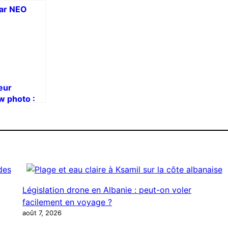
eur
w photo :
 Neo +
h4me +
Législation drone en Albanie : peut-on voler
facilement en voyage ?
août 7, 2026