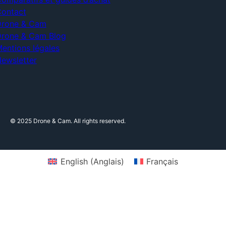
ontact
rone & Cam
rone & Cam Blog
entions légales
ewsletter
© 2025 Drone & Cam. All rights reserved.
English
(
Anglais
)
Français