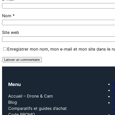
Nom
*
Site web
Enregistrer mon nom, mon e-mail et mon site dans le 
À
Menu
B
Accueil – Drone & Cam
Blog
C
Comparatifs et guides d’achat
m
Code PROMO
C