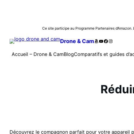
Aller
Ce site participe au Programme Partenaires d’Amazon. Les
au
Amazon
YouTube
Facebook
Instagram
Drone & Cam
contenu
Accueil – Drone & Cam
Blog
Comparatifs et guides d’a
Réduir
Découvrez le compagnon parfait pour votre appareil