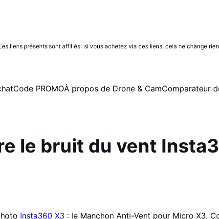
 liens présents sont affiliés : si vous achetez via ces liens, cela ne change rie
chat
Code PROMO
À propos de Drone & Cam
Comparateur d
e le bruit du vent Insta
 photo
Insta360 X3
: le Manchon Anti-Vent pour Micro X3. C