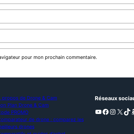
navigateur pour mon prochain commentaire.
 propos de Drone & Cam
Réseaux socia
on Plan Drone & Cam
YouTube
Facebook
Instagram
X
TikTok
Amaz
Code PROMO
omparateur de drone : comparez les
eilleurs drones
omparatifs et guides d’achat