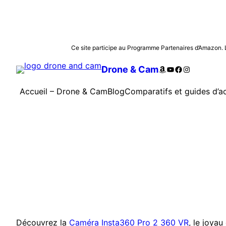
Aller
Ce site participe au Programme Partenaires d’Amazon. Les
au
Amazon
YouTube
Facebook
Instagram
Drone & Cam
contenu
Accueil – Drone & Cam
Blog
Comparatifs et guides d’a
Découvrez la
Caméra Insta360 Pro 2 360 VR
, le joya