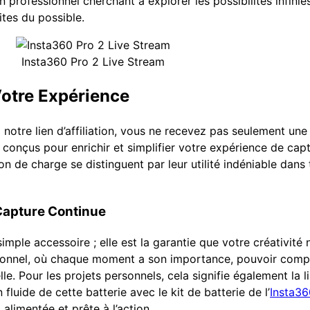
rofessionnel cherchant à explorer les possibilités infinies 
ites du possible.
Insta360 Pro 2 Live Stream
Votre Expérience
 notre lien d’affiliation, vous ne recevez pas seulement un
conçus pour enrichir et simplifier votre expérience de cap
n de charge se distinguent par leur utilité indéniable dans
 Capture Continue
simple accessoire ; elle est la garantie que votre créativité
ionnel, où chaque moment a son importance, pouvoir compt
le. Pour les projets personnels, cela signifie également la l
fluide de cette batterie avec le kit de batterie de l’
Insta36
alimentée et prête à l’action.