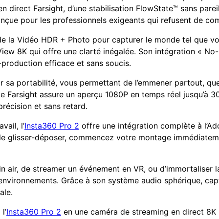
n direct Farsight, d’une stabilisation FlowState™ sans pareill
çue pour les professionnels exigeants qui refusent de com
de la Vidéo HDR + Photo pour capturer le monde tel que vou
lView 8K qui offre une clarté inégalée. Son intégration « N
t-production efficace et sans soucis.
r sa portabilité, vous permettant de l’emmener partout, que
ie Farsight assure un aperçu 1080P en temps réel jusqu’à 30
récision et sans retard.
ail, l’
Insta360 Pro 2
offre une intégration complète à l’A
ple glisser-déposer, commencez votre montage immédiatem
in air, de streamer un événement en VR, ou d’immortaliser 
 environnements. Grâce à son système audio sphérique, cap
ale.
l’
Insta360 Pro 2
en une caméra de streaming en direct 8K 3