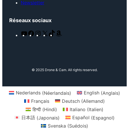
Newsletter
Réseaux sociaux
Y
F
I
X
T
A
o
a
n
i
m
u
c
s
k
a
T
e
t
T
z
u
b
a
o
o
b
o
g
k
n
© 2025 Drone & Cam. All rights reserved.
e
o
r
k
a
m
Nederlands
(
Néerlandais
)
English
(
Anglais
)
Français
Deutsch
(
Allemand
)
हिन्दी
(
Hindi
)
Italiano
(
Italien
)
日本語
(
Japonais
)
Español
(
Espagnol
)
Svenska
(
Suédois
)