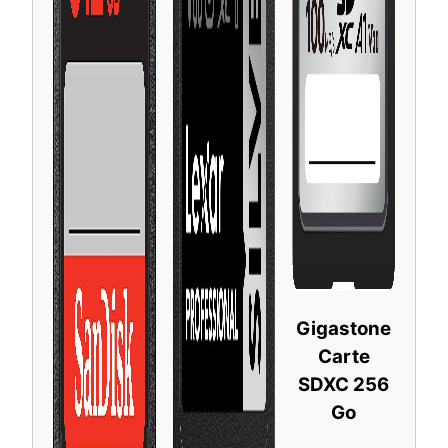
Gigastone
Carte
SDXC 256
Go