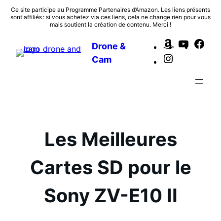
Aller
Ce site participe au Programme Partenaires d’Amazon. Les liens présents
sont affiliés : si vous achetez via ces liens, cela ne change rien pour vous
au
mais soutient la création de contenu. Merci !
contenu
Amazon
YouTub
Fac
Drone &
Instagram
Cam
Les Meilleures
Cartes SD pour le
Sony ZV-E10 II