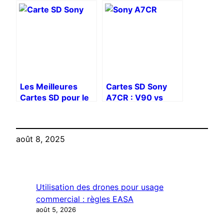
Type A vs SD UHS-
UHS-II – vidéo et
II
rafale
Les Meilleures
Cartes SD Sony
Cartes SD pour le
A7CR : V90 vs
Sony α1 II – Guide
V60, quelle choisir
d’Achat
?
août 8, 2025
Utilisation des drones pour usage
commercial : règles EASA
août 5, 2026