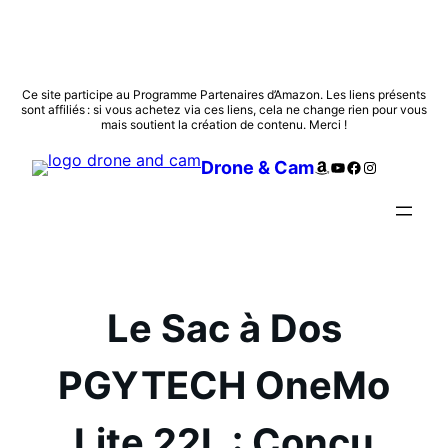
Aller
Ce site participe au Programme Partenaires d’Amazon. Les liens présents
sont affiliés : si vous achetez via ces liens, cela ne change rien pour vous
au
mais soutient la création de contenu. Merci !
contenu
Amazon
YouTube
Facebook
Instagram
Drone & Cam
Le Sac à Dos
PGYTECH OneMo
Lite 22L : Conçu