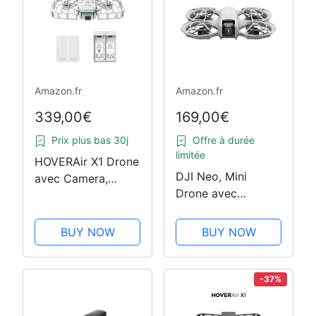
Amazon.fr
Amazon.fr
339,00€
169,00€
Prix plus bas 30j
Offre à durée
limitée
HOVERAir X1 Drone
DJI Neo, Mini
avec Camera,
Drone avec
Drone Suivez-Moi
Caméra 4K Ultra-
avec Contrôle
HD pour Adultes,
Mains Libres, Mine
BUY NOW
BUY NOW
Drone Suiveur qui
Drone avec Vidéo
Vole Seul de 135 g,
HDR, Trajectoires
Décollage de la
De Vol Intelligentes,
-37%
Main, Suivi de
Décollage de la…
Sujet, QuickShots,