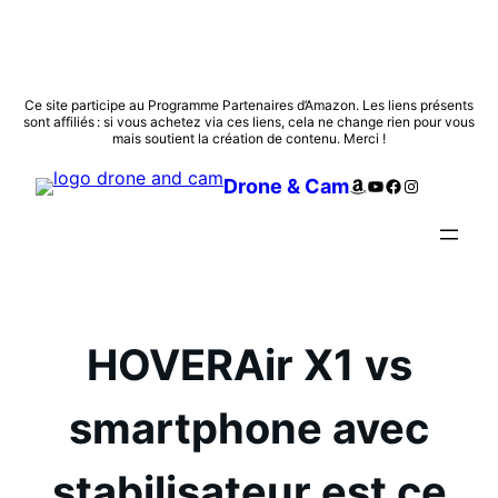
Aller
Ce site participe au Programme Partenaires d’Amazon. Les liens présents
sont affiliés : si vous achetez via ces liens, cela ne change rien pour vous
au
mais soutient la création de contenu. Merci !
contenu
Amazon
YouTube
Facebook
Instagram
Drone & Cam
HOVERAir X1 vs
smartphone avec
stabilisateur est ce