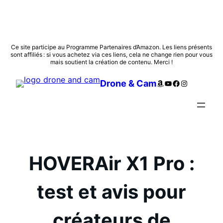
Aller
Ce site participe au Programme Partenaires d’Amazon. Les liens présents
sont affiliés : si vous achetez via ces liens, cela ne change rien pour vous
au
mais soutient la création de contenu. Merci !
contenu
Amazon
YouTube
Facebook
Instagram
Drone & Cam
HOVERAir X1 Pro :
test et avis pour
créateurs de