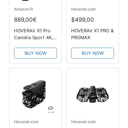
Amazon.fr
Hoverair.com
889,00€
$499,00
HOVERAir X1 Pro
HOVERAir X1 PRO &
Caméra Sport 4K,
PROMAX
Caméra Volante
Pliable avec
BUY NOW
BUY NOW
Vitesse de Suivi:
42KM/H, 15+
Modes
Automatiques, Vol
Partout avec
OmniTerrain,
SmoothCapture…
Hoverair.com
Hoverair.com