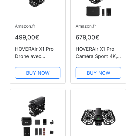
Amazon.fr
Amazon.fr
499,00€
679,00€
HOVERAir X1 Pro
HOVERAir X1 Pro
Drone avec
Caméra Sport 4K,
Camera, Camera
Caméra Volante
Vlog 4K Pliable
Pliable avec
BUY NOW
BUY NOW
avec Vitesse de
Vitesse de Suivi:
Suivi：42 km/h,
42KM/H, 10+
15+ Modes
Modes
Automatiques, Vole
Automatiques, Vol
Partout grâce à
Partout avec
OmniTerrain,…
OmniTerrain,
SmoothCapture…