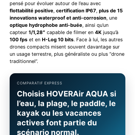
pensé pour évoluer autour de l’eau avec
flottabilité positive
,
certification IP67
,
plus de 15
innovations waterproof et anti-corrosion
, une
optique hydrophobe anti-buée
, ainsi qu’un
capteur
1/1,28″
capable de filmer en
4K
jusqu’à
100 fps
et en
H-Log 10 bits
. Face à lui, les autres
drones compacts misent souvent davantage sur
un usage terrestre, plus généraliste ou plus “drone
traditionnel”.
COMPARATIF EXPRESS
Choisis HOVERAir AQUA si
l’eau, la plage, le paddle, le
kayak ou les vacances
actives font partie du
scénario normal.