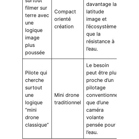
surtout
davantage la
filmer sur
Compact
latitude
terre avec
orienté
image et
une
création
l’écosystème
logique
que la
image
résistance à
plus
l’eau.
poussée
Le besoin
Pilote qui
peut être plus
cherche
proche d’un
surtout
pilotage
une
Mini drone
conventionnel
logique
traditionnel
que d’une
“mini
caméra
drone
volante
classique”
pensée pour
l’eau.