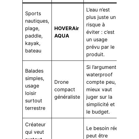
L’eau n’est
Sports
plus juste un
nautiques,
risque à
plage,
HOVERAir
éviter : c’est
paddle,
AQUA
un usage
kayak,
prévu par le
bateau
produit.
Si l’argument
Balades
waterproof
simples,
Drone
compte peu,
usage
compact
mieux vaut
loisir
généraliste
juger sur la
surtout
simplicité et
terrestre
le budget.
Créateur
Le besoin réel
qui veut
peut être