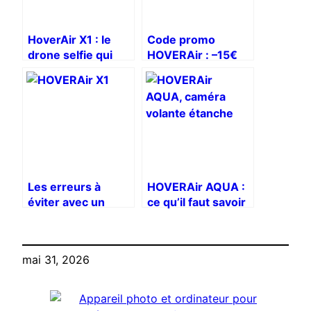
HoverAir X1 : le
Code promo
drone selfie qui
HOVERAir : –15€
tient dans la poche
sur les drones X1,
X1 PRO et PRO
MAX
Les erreurs à
HOVERAir AQUA :
éviter avec un
ce qu’il faut savoir
drone HOVERAir
sur la nouvelle
quand on débute
offre de lancement
mai 31, 2026