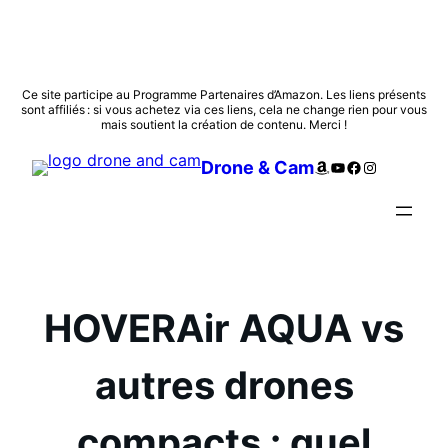
Aller
Ce site participe au Programme Partenaires d’Amazon. Les liens présents
sont affiliés : si vous achetez via ces liens, cela ne change rien pour vous
au
mais soutient la création de contenu. Merci !
contenu
Amazon
YouTube
Facebook
Instagram
Drone & Cam
HOVERAir AQUA vs
autres drones
compacts : quel