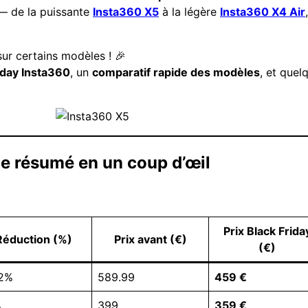
— de la puissante
Insta360 X5
à la légère
Insta360 X4 Air
ur certains modèles ! 🎉
riday Insta360
, un
comparatif rapide des modèles
, et quel
Le résumé en un coup d’œil
Prix Black Frida
Réduction (%)
Prix avant (€)
(€)
.2%
589.99
459 €
%
399
359 €