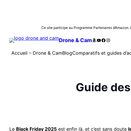
Aller
Ce site participe au Programme Partenaires d’Amazon. Les
au
Amazon
YouTube
Facebook
Instagram
Drone & Cam
contenu
Accueil – Drone & Cam
Blog
Comparatifs et guides d’a
Guide des
Le
Black Friday 2025
est enfin là, et c’est sans doute
l