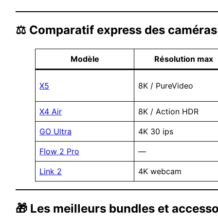
⚖️ Comparatif express des caméra
Modèle
Résolution max
X5
8K / PureVideo
X4 Air
8K / Action HDR
GO Ultra
4K 30 ips
Flow 2 Pro
—
Link 2
4K webcam
🎁 Les meilleurs bundles et accesso