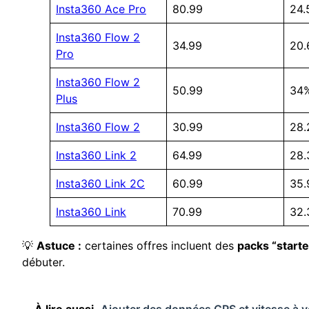
Insta360 Ace Pro
80.99
24.
Insta360 Flow 2
34.99
20
Pro
Insta360 Flow 2
50.99
34
Plus
Insta360 Flow 2
30.99
28
Insta360 Link 2
64.99
28
Insta360 Link 2C
60.99
35
Insta360 Link
70.99
32
💡
Astuce :
certaines offres incluent des
packs “starte
débuter.
À lire aussi
Ajouter des données GPS et vitesse à 