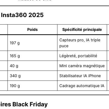
s Insta360 2025
Poids
Spécificité principale
Capteurs pro, IA triple
197 g
puce
165 g
Légèreté, portabilité
40 g
Mini caméra magnétique
340 g
Stabilisateur IA iPhone
190 g
Cadrage automatique IA
ires Black Friday