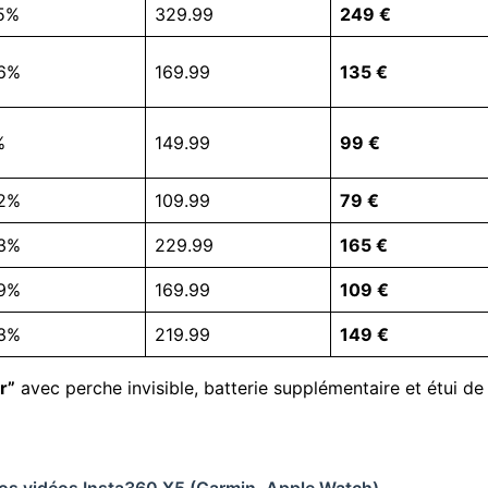
5%
329.99
249 €
.6%
169.99
135 €
%
149.99
99 €
.2%
109.99
79 €
.3%
229.99
165 €
.9%
169.99
109 €
.3%
219.99
149 €
r”
avec perche invisible, batterie supplémentaire et étui de
vos vidéos Insta360 X5 (Garmin, Apple Watch)