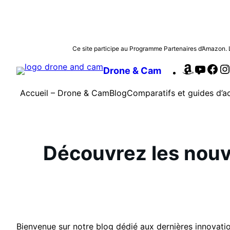
Aller
Ce site participe au Programme Partenaires d’Amazon. Les
au
Amazon
YouTu
Fa
Drone & Cam
contenu
Accueil – Drone & Cam
Blog
Comparatifs et guides d’a
Découvrez les nouve
Bienvenue sur notre blog dédié aux dernières innovati