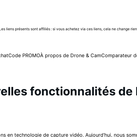
 liens présents sont affiliés : si vous achetez via ces liens, cela ne change rie
be
cebook
Instagram
chat
Code PROMO
À propos de Drone & Cam
Comparateur d
lles fonctionnalités de 
ons en technologie de capture vidéo. Aujourd’hui, nous so