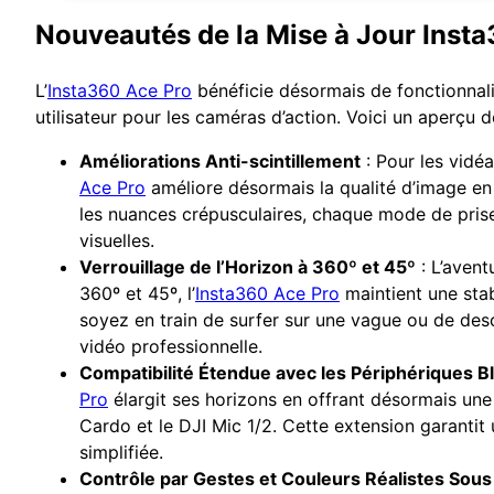
Nouveautés de la Mise à Jour Inst
L’
Insta360 Ace Pro
bénéficie désormais de fonctionnali
utilisateur pour les caméras d’action. Voici un aperçu d
Améliorations Anti-scintillement
: Pour les vidé
Ace Pro
améliore désormais la qualité d’image en 
les nuances crépusculaires, chaque mode de prise
visuelles.
Verrouillage de l’Horizon à 360º et 45º
: L’avent
360º et 45º, l’
Insta360 Ace Pro
maintient une sta
soyez en train de surfer sur une vague ou de desc
vidéo professionnelle.
Compatibilité Étendue avec les Périphériques B
Pro
élargit ses horizons en offrant désormais une
Cardo et le DJI Mic 1/2. Cette extension garantit
simplifiée.
Contrôle par Gestes et Couleurs Réalistes Sous 