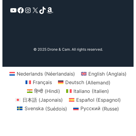
YouTube
Facebook
Instagram
X
TikTok
Amazon
© 2025 Drone & Cam. All rights reserved.
Nederlands
(
Néerlandais
)
English
(
Anglais
)
Français
Deutsch
(
Allemand
)
हिन्दी
(
Hindi
)
Italiano
(
Italien
)
日本語
(
Japonais
)
Español
(
Espagnol
)
Svenska
(
Suédois
)
Русский
(
Russe
)