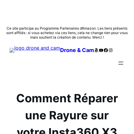
Aller
Ce site participe au Programme Partenaires d’Amazon. Les liens présents
sont affiliés : si vous achetez via ces liens, cela ne change rien pour vous
au
mais soutient la création de contenu. Merci !
contenu
Amazon
YouTube
Facebook
Instagram
Drone & Cam
Comment Réparer
une Rayure sur
votre Insta360 X3