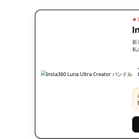

I
新
私