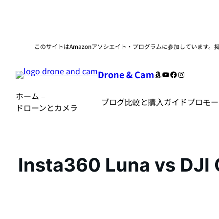
内
このサイトはAmazonアソシエイト・プログラムに参加しています
容
を
Drone & Cam
Amazon
YouTube
Facebook
Instagram
ス
キ
ホーム –
ブログ
比較と購入ガイド
プロモー
ッ
ドローンとカメラ
プ
Insta360 Luna vs