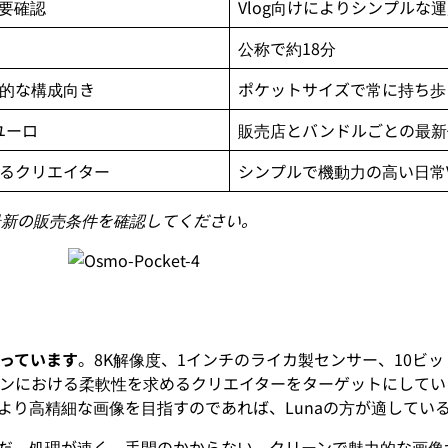
要確認
Vlog向けによりシンプルな
公称で約18分
的な構成向き
ポケットサイズで常に持ち歩
ユーロ
販売店とバンドルごとの最新
るクリエイター
シンプルで機動力の高い日常V
最新の販売条件を確認してください。
に立っています
。8K解像度、1インチのライカ製センサー、10ビットI
ンにおける柔軟性を求めるクリエイターをターゲットにしてい
より高精細な画像を目指すのであれば、Lunaの方が適してい
いるようだ。処理が速く、手間のかからない、クリーンで魅力的な画像が得