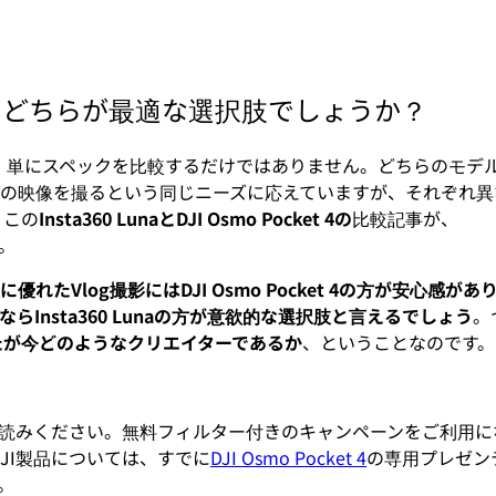
Pocket 4：どちらが最適な選択肢でしょうか？
、単にスペックを比較するだけではありません。どちらのモデ
の映像を撮るという同じニーズに応えていますが、それぞれ異
、この
Insta360 LunaとDJI Osmo Pocket 4の
比較記事が、
。
たVlog撮影にはDJI Osmo Pocket 4の方が安心感があ
nsta360 Lunaの方が意欲的な選択肢と言えるでしょう
。
たが今どのようなクリエイターであるか
、ということなのです。
読みください。無料フィルター付きのキャンペーンをご利用
JI製品については、すでに
DJI Osmo Pocket 4
の専用プレゼン
。