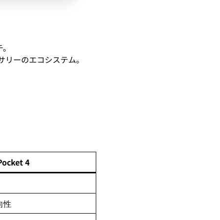
チ。
セサリーのエコシステム。
Pocket 4
向性