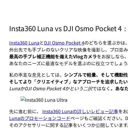
Insta360 Luna vs DJI Osmo 
Insta360 Luna
と
DJI Osmo Pocket 4
のどちらを選ぶかは
外出先でも手ブレのないクリアな映像を撮影し、プロ並み
最高の手ブレ補正機能を備えたVlogカメラ
をお探しなら
あなたのニーズに最適なモデルを選ぶのに役立つでしょう
私の率直な意見としては、
シンプルで軽量、そして機動性に優れ
そしてより「クリエイティブ」なアプローチを追求したいならI
LunaかDJI Osmo Pocket 4かという二択
ではなく
、あな
先に進む前に、
Insta360 Lunaの詳しいレビュー記事
をお
Lunaのプロモーションコード
ページもご確認ください。D
そのアクセサリーに関する記事をいくつか公開しています