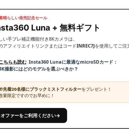
 素晴らしい発売記念セール
nsta360 Luna + 無料ギフト
しい手ブレ補正機能付き8Kカメラは、
のアフィリエイトリンクまたはコード
INREC7J
を使用してご注
こちらも読む
Insta360 Lunaに最適なmicroSDカード：
8K撮影にはどのモデルを選ぶべきか？
🎁
先着20名様に
ブラックミストフィルター
をプレゼント！
数量限定ですのでお早めに！
オファーをご利用ください→