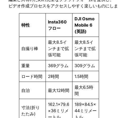
ビデオ作成プロセスをアクセスしやすく楽しいものにしま
DJI Osmo
Insta360
特性
Mobile 6
フロー
(英語)
最大8.5イ
最大8.5イ
自撮り棒
ンチまで拡
ンチまで拡
張可能
張可能
重量
369グラム
309グラム
ロード時間
2時間
1.5時間
最大6.5時
自治
最大12時間
間
162.1×79.6
189×84.5×
寸法(折り
×36ミリメ
44ミリメー
たたみ)
ートル
トル