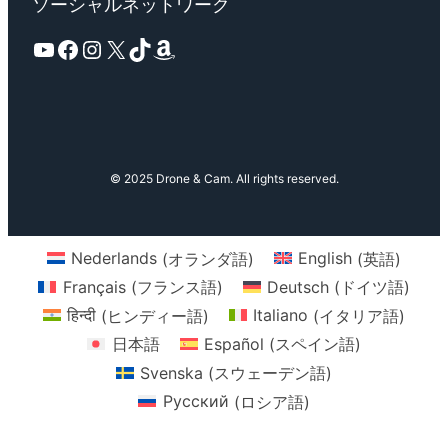
ソーシャルネットワーク
YouTube
Facebook
Instagram
X
TikTok
Amazon
© 2025 Drone & Cam. All rights reserved.
Nederlands
(
オランダ語
)
English
(
英語
)
Français
(
フランス語
)
Deutsch
(
ドイツ語
)
हिन्दी
(
ヒンディー語
)
Italiano
(
イタリア語
)
日本語
Español
(
スペイン語
)
Svenska
(
スウェーデン語
)
Русский
(
ロシア語
)