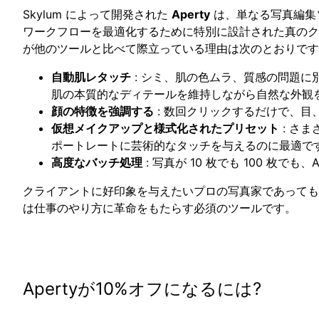
Skylum によって開発された
Aperty
は、単なる写真編集
ワークフローを最適化するために特別に設計された真のクリエ
が他のツールと比べて際立っている理由は次のとおりです
自動肌レタッチ
: シミ、肌の色ムラ、質感の問題に別
肌の本質的なディテールを維持しながら自然な外観
顔の特徴を強調する
: 数回クリックするだけで、
仮想メイクアップと様式化されたプリセット
: さ
ポートレートに芸術的なタッチを与えるのに最適で
高度なバッチ処理
: 写真が 10 枚でも 100 枚
クライアントに好印象を与えたいプロの写真家であっても、
は仕事のやり方に革命をもたらす必須のツールです。
Apertyが10%オフになるには?