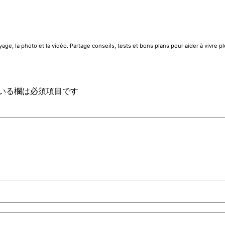
e, la photo et la vidéo. Partage conseils, tests et bons plans pour aider à vivre 
いる欄は必須項目です