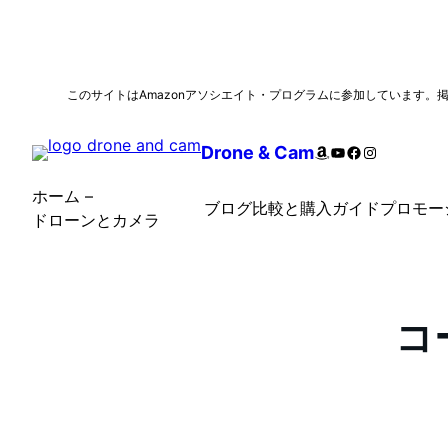
内
このサイトはAmazonアソシエイト・プログラムに参加しています
容
を
Amazon
YouTube
Facebook
Instagram
Drone & Cam
ス
キ
ホーム –
ブログ
比較と購入ガイド
プロモー
ッ
ドローンとカメラ
プ
コー